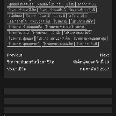
ฟุตบอล ทีเด็ดบอล
ฟุตบอล โปรแกรม
ยุโรป
ลาลีกา สเปน
วิเคราะห์บอล ทีเด็ด
วิเคราะห์บอลคืนนี้
วิเคราะห์บอลวันนี้
สเต็ปบอล
อังกฤษ
อินตาลี่
เยอรมนี
เรอัล มาดริด
เอล กลาซิโก้
แทงบอลสเต็ป
โปรแกรม
โปรแกรม ทีเด็ด
โปรแกรม ทีเด็ดบอลเต็ง
โปรแกรม ฟุตบอล โปรแกรม
โปรแกรมบอล
โปรแกรมบอลลีกดัง
โปรแกรมบอลวันนี้
โปรแกรมฟุตบอล
โปรแกรมฟุตบอล ทีเด็ด
โปรแกรมฟุตบอลล่าสุด
โปรแกรมฟุตบอลวันนี้
โปรแกรมฟุตบอลเด็ด
โปรแกรมวันนี้
Previous
Next
วิเคราะห์บอลวันนี้ : ลาซิโอ
ทีเด็ดฟุตบอลวันนี้ 18
VS​ บาเยิร์น
กุมภาพันธ์ 2567