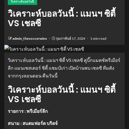
วิเคราะห์บอลวันนี้
วิเคราะห์บอลวันนี้ : แมนฯ ซิตี้
VS​ เชลซี
admin_thesoccerwins
กุมภาพันธ์ 17, 2024
1 min read
วิเคราะห์บอลวันนี้ : แมนฯ ซิตี้ VS​ เชลซี คู่บิ๊กแมตช์พรีเมียร์
ลีก แมนเชสเตอร์ ซิตี้ แชมป์เก่า เปิดบ้านพบ เชลซี ทีมดัง
จากกรุงลอนดอน คืนวันนี้
วิเคราะห์บอลวันนี้ : แมนฯ ซิตี้
VS​ เชลซี
รายการ : พรีเมียร์ลีก
สนาม : สแตมฟอร์ด บริดจ์