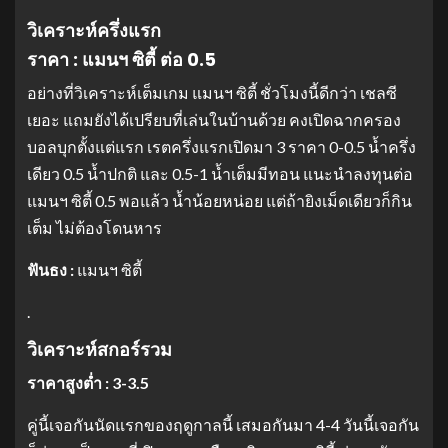
วิเคราะห์ครึ่งแรก
ราคา : แมนฯ ซิตี้ ต่อ 0.5
อย่างที่วิเคราะห์เต็มเกม แมนฯ ซิตี้ ชั่วโมงนี้ดีกว่า เชลซี
เยอะ แถมยังได้เปรียบที่เล่นในบ้านด้วย คงเปิดฉากครอง
บอลบุกตั้งแต่แรก เรตครึ่งแรกเปิดมา 3 ราคา 0-0.5 น้ำครึ่ง
เดียว 0.5 น้ำปกติ และ 0.5-1 น้ำเต็มมีทอน แนะนำลงทุนต่อ
แมนฯ ซิตี้ 0.5 พอแล้ว น้ำน้อยหน่อย แต่ถ้ายิงเม็ดเดียวก็กิน
เต็ม ไม่ต้องโดนหาร
ฟันธง :
แมนฯ ซิตี้
.
วิเคราะห์สกอร์รวม
ราคาสูงต่ำ : 3-3.5
คู่นี้เจอกันนัดแรกของฤดูกาลนี้ เสมอกันมา 4-4 วันนี้เจอกัน