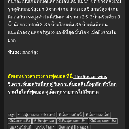
ก็น่าจะเป็นเกมที่เปิดแลกเหมือนเดิม แมนฯ ซิตี้ ช่วงหลังเกม
รุกดุดันสกอร์สูงมา 3 จาก 4 เกม ส่วน เชลซี สกอร์สูง 4 เกม
ติดต่อกัน เรตสูงต่ำวันนี้เปิดมา 4 ราคา 2.5-3 น้ำครึ่งเดียว 3
น้ำน้อยกว่าปกติ 3-3.5 น้ำเกือบเต็ม 3.5 น้ำเต็มมีทอน
แนะนำลงทุนสกอร์สูง 3-3.5 ดีที่สุด มั่นใจ 4 เม็ดยิงรวมไม่
ยาก
ฟันธง :
สกอร์สูง
อัพเดทข่าวสารวงการฟุตบอล ที่นี่
The Soccerwins
วิเคราะห์บอลวันนี้ทุกคู่ วิเคราะห์บอลคืนนี้ทุกลีก ทั่วโลก
รวมไฮไลท์ฟุตบอล คู่เด็ด ทุกรายการไม่มีพลาด
ข่าวฟุตบอลต่างประเทศ
ทีเด็ดบอลคืนนี้
ทีเด็ดบอลสเต็ป
Tags:
ทีเด็ดบอลเต็ง
ทีเด็ดฟุตบอล
ทีเด็ดฟุตบอลสเต็ป
ทีเด็ดฟุตบอลเต็ง
บอลวันนี้คืนนี้
บาร์เซโลน่า
บิ๊กแมตช์
ฟุตบอล