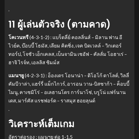
.
11 ผู้เล่นตัวจริง (ตามคาด)
โคเวนทรี
(4-3-1-2) : แบร็ดลี่ย์ คอลลิ่นส์ – มิลาน ฟาน อี
ไวย์ค, บ๊อบบี้ โธมัส, เลียม คิตชิ่ง, เจค บิดเวลล์ – วิกเตอร์
ทอร์ป, โจชัว เอ็กเคลส, เบ็นจามิน เชอัฟ – คัลลั่ม โอฮาเร่ –
ฮาจิ ไรจ์ท, เอลลิส ซิมม์ส
แมนฯยู
(4-2-3-1) : อ็องเดร โอนาน่า – ดิโอโก้ ดาโลต์, วิลลี่
คัมบีวาล่า, แฮร์รี่ แม็กไกวร์, อารอน วาน-บิสซาก้า – ค็อบบี้
ไมนู, คาเซมิโร่ – อเลฮานโดร การ์นาโช่, บรูโน่ แฟร์นาน
เดส, มาร์คัส แรชฟอร์ด – ราสมุส ฮอยลุนด์
.
วิเคราะห์เต็มเกม
อัตราต่อรอง : แมนฯยู ต่อ 1-1.5