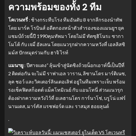
ความพร้อมของทั้ง 2 ทีม
โคเวนทรี่
: ช้างกระทืบโรง ทีมอันดับ 8 จากลีกรองนำทัพ
โดย มาร์ค โรบินส์ อดีตกองหน้าตัวสำรองของแมนยูฯ ยุค
แชมป์ถ้วยนี้ปี 1990คุมทัพมา โดยไม่มี ทัตซุฮิโนระ ซากา
โมโต้ กับ เจมี่ อัลเลน โดยแนวรุกฝากความหวังที่ เอลลิสซิ
มม์ส ปักหมุดร่วมกับ ฮาจิ ไรท์
แมนฯยู
: ปีศาจแดง” ลุ้นเข้าสู่นัดชิงถ้วยน็อกเอาท์นี้เป็นปีที่
2 ติดต่อกัน จะไม่มี ราฟาเอล วาราน, ลิซานโดร มาร์ติเนซ,
ลุค ชอว์ และวิคเตอร์ลินเดอเลิฟ อยู่ในทีมเพราะเจ็บ พร้อม
รอเช็คฟิตสก็อตต์ แม็คโทมิเนย์ กับ แอนโทนี่ ส่วนแนวรุก
ต้องฝากความหวังไว้ที่ อเลฮานโดร การ์นาโช่, บรูโน่ แฟร์
นานเดส, มาร์คัส แรชฟอร์ด และ ราสมุส ฮอยลุนด์
.