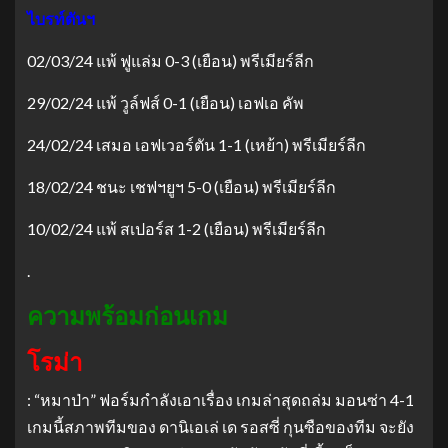
ไบรท์ตันฯ
02/03/24 แพ้ ฟูแล่ม 0-3 (เยือน) พรีเมียร์ลีก
29/02/24 แพ้ วูล์ฟส์ 0-1 (เยือน) เอฟเอ คัพ
24/02/24 เสมอ เอฟเวอร์ตัน 1-1 (เหย้า) พรีเมียร์ลีก
18/02/24 ชนะ เชฟฯยูฯ 5-0 (เยือน) พรีเมียร์ลีก
10/02/24 แพ้ สเปอร์ส 1-2 (เยือน) พรีเมียร์ลีก
.
ความพร้อมก่อนเกม
โรม่า
: “หมาป่า” ฟอร์มกำลังเอาเรื่อง เกมล่าสุดถล่ม มอนซ่า 4-1
เกมนี้สภาพทีมของ ดานิเอเล่ เด รอสซี่ กุนซือของทีม จะยัง