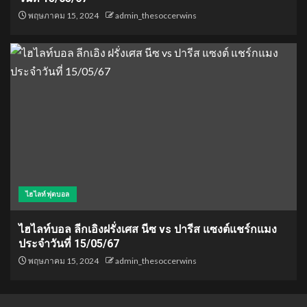
พฤษภาคม 15, 2024
admin_thesoccerwins
ไฮไลท์ฟุตบอล
ไฮไลท์บอล ลีกเอิงฝรั่งเศส นีซ vs ปารีส แซงต์แชร์กแมง
ประจำวันที่ 15/05/67
พฤษภาคม 15, 2024
admin_thesoccerwins