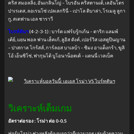
คริส สมอลลิ่ง, อันเกลินโญ่ – ไบรอัน คริสตานเต้, เลอันโดร
ปาเรเดส, ลอเรนโซ่ เปลเลกรินี่ – เปาโล ดิบาล่า, โรเมลู ลูกา
กู, สเตฟาน เอล ชาราวี
ไบรท์ตันฯ
(4-2-3-1) : บาร์ต แฟร์บรู้กเก้น – ตาริก แลมพ์
เต้ย์, แยน พอล ฟาน เฮ็คเก้, ลูอิส ดังค์, เปอร์วิส เอสตูปินญาน
– ปาสกาล โกร้สส์, การ์ลอส บาเลบ้า – ซิมง อาแด็งกร้า, ฆูลิ
โอ้ เอ็นซิโซ่, ฟากุนโด้ บูโอนาน็อตเต้ – แดนนี่ เวลเบ็ค
วิเคราะห์เต็มเกม
อัตราต่อรอง : โรม่า ต่อ 0-0.5
ฟอร์มโรม่า ช่วงหลังต้องบอกว่าดีเอามากๆ เล่นด้วยความ