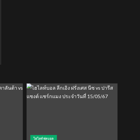
ไฮไลท์ฟุตบอล