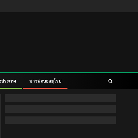
างประเทศ
ข่าวฟุตบอลยุโรป