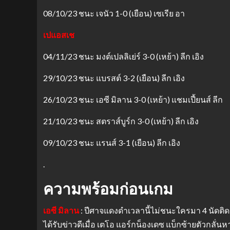
08/10/23 ชนะ เจนัว 1-0 (เยือน) เซเรีย อา
เปแอสเช
04/11/23 ชนะ มงต์เปลลิเย่ร์ 3-0 (เหย้า) ลีก เอิง
29/10/23 ชนะ แบรสต์ 3-2 (เยือน) ลีก เอิง
26/10/23 ชนะ เอซี มิลาน 3-0 (เหย้า) แชมเปี้ยนส์ ลีก
21/10/23 ชนะ สตราส์บูร์ก 3-0 (เหย้า) ลีก เอิง
09/10/23 ชนะ แรนส์ 3-1 (เยือน) ลีก เอิง
.
ความพร้อมก่อนเกม
เอซี มิลาน
: ปีศาจแดงดำเวลานี้ไม่ชนะใครมา 4 นัดติดต
ได้รับข่าวดีเมื่อ เตโอ แอร์กน็องเดซ แบ็กซ้ายตัวกลั