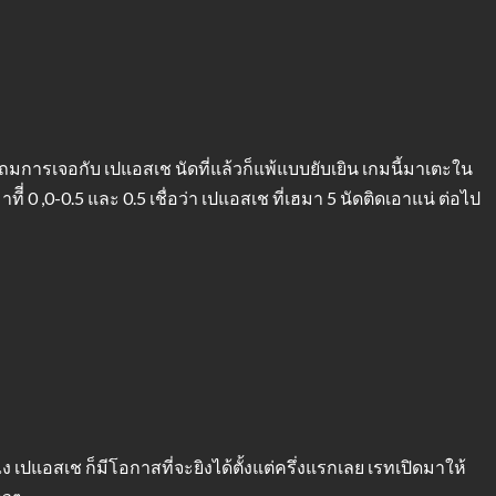
ถมการเจอกับ เปแอสเช นัดที่แล้วก็แพ้แบบยับเยิน เกมนี้มาเตะใน
0 ,0-0.5 และ 0.5 เชื่อว่า เปแอสเช ที่เฮมา 5 นัดติดเอาแน่ ต่อไป
งไง เปแอสเช ก็มีโอกาสที่จะยิงได้ตั้งแต่ครึ่งแรกเลย เรทเปิดมาให้