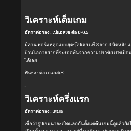
วิเคราะห์เต็มเกม
อัตราต่อรอง : เปแอสเช ต่อ 0-0.5
มิลาน ฟอร์มหลุดแบบสุดๆไปเลย แพ้ 3 จาก 4 นัดหลัง แ
บ้านโอกาสยากที่จะรอดพ้นจากความปราชัย เรทเปิดมาทีี่ 
ได้เลย
ฟันธง : ต่อ เปแอสเช
.
วิเคราะห์ครึ่งแรก
อัตราต่อรอง : เสมอ
เชื่อว่ารูปเกมน่าจะเปิดแลกกันตั้งแต่ต้น เกมนี้ดูแล้วยั