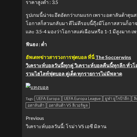
ราคาสูงต่ำ : 3.5
รูปเกมนี้น่าจะอึดอัดกว่าเกมเเรก เพราะอตาลันต้าตุนสก
โอกาสก็สวนกลับมา ดีไม่ดีรอบนี้ถุึงมีโอกาสสวนก็อาจจ
เเละ 3.5-4 มองว่าโอกาสเเค่เฉือนหรือ 1-1 มีสูงมาก เ
ฟันธง : ต่ำ
อัพเดทข่าวสารวงการฟุตบอล ที่นี่
The Soccerwins
วิเคราะห์บอลวันนี้ทุกคู่ วิเคราะห์บอลคืนนี้ทุกลีก ทั่ว
รวมไฮไลท์ฟุตบอล คู่เด็ด ทุกรายการไม่มีพลา
ด
UEFA Europa
UEFA Europa League
ยูฟ่า ยูโรป้าลีก
ลิ
Tags:
อตาลันต้า
อตาลันต้า VS ลิเวอร์พูล
Previous
วิเคราะห์บอลวันนี้: โรม่า VS เอซี มิลาน