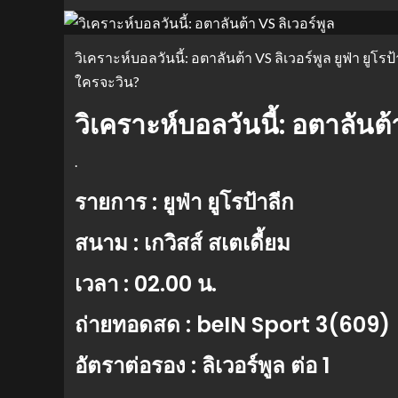
วิเคราะห์บอลวันนี้: อตาลันต้า VS ลิเวอร์พูล ยูฟ่า ยูโ
ใครจะวิน?
วิเคราะห์บอลวันนี้: อตาลันต้
.
รายการ : ยูฟ่า ยูโรป้าลีก
สนาม : เกวิสส์ สเตเดี้ยม
เวลา : 02.00 น.
ถ่ายทอดสด : beIN Sport 3(609)
อัตราต่อรอง : ลิเวอร์พูล ต่อ 1