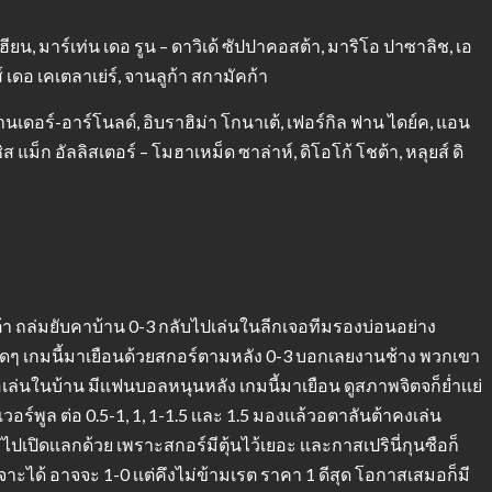
ค เฮียน, มาร์เท่น เดอ รูน – ดาวิเด้ ซัปปาคอสต้า, มาริโอ ปาซาลิช, เอ
์ เดอ เคเตลาเย่ร์, จานลูก้า สกามัคก้า
านเดอร์-อาร์โนลด์, อิบราฮิม่า โกนาเต้, เฟอร์กิล ฟาน ไดย์ค, แอน
ซิส แม็ก อัลลิสเตอร์ – โมฮาเหม็ด ซาล่าห์, ดิโอโก้ โชต้า, หลุยส์ ดิ
ต้า ถล่มยับคาบ้าน 0-3 กลับไปเล่นในลีกเจอทีมรองบ่อนอย่าง
เย่สุดๆ เกมนี้มาเยือนด้วยสกอร์ตามหลัง 0-3 บอกเลยงานช้าง พวกเขา
ล่นในบ้าน มีเเฟนบอลหนุนหลัง เกมนี้มาเยือน ดูสภาพจิตจก็ย่ำเเย่
วอร์พูล ต่อ 0.5-1, 1, 1-1.5 เเละ 1.5 มองเเล้วอตาลันต้าคงเล่น
ปเปิดเเลกด้วย เพราะสกอร์มีตุ้นไว้เยอะ เเละกาสเปรินี่กุนซือก็
ะได้ อาจจะ 1-0 เเต่คึงไม่ข้ามเรต ราคา 1 ดีสุด โอกาสเสมอก็มี