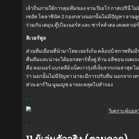
เจ้าถิ่นภายใต้การคุมทีมของ จาน ปิเอโร่ กาสเปรินี่ ไม่ม
เซอัด โคลาซินัค 2 กองกลางนอกนั้นไม่มีปัญหา จานลูก้า
ร่วมกับ เตอุน คู๊ปไมเนอร์ส เเละ ชาร์ลส์ เดอ เคเตลาเย่ร์
ลิเวอร์พูล
ส่วนทีมเยือนที่นำมาโดย เจอร์เก้น คล็อปป์ สภาพทีมมีข่
คืนทีมเเละน่าจะได้ออกสตาร์ทั้งคู่ ด้าน อลีซอน เบคเกอร์
คือ คอเนอร์ แบรดลีย์ เเบ็คเาวรุ่งที่เจ็บจากเกมล่าสุด ไม
ร่า นอกนั้นไม่มีปัญหา น่าจะมีการปรับทีม นอกจาก เทรน
ส่วน ดาร์วิน นูนเญซ อาจจะหลุดไปสำรอง
.
.