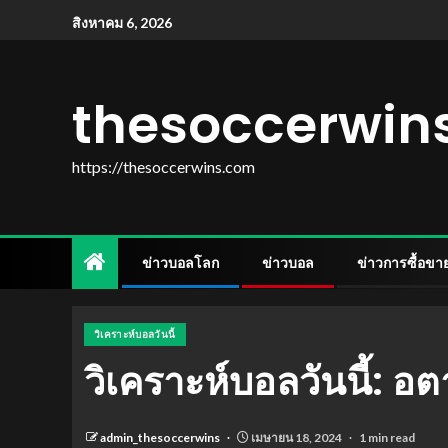
สิงหาคม 6, 2026
thesoccerwin
https://thesoccerwins.com
ข่าวบอลโลก
ข่าวบอล
ข่าวการซื้อขา
วิเคราะห์บอลวันนี้
วิเคราะห์บอลวันนี้: อต
admin_thesoccerwins
เมษายน 18, 2024
1 min read