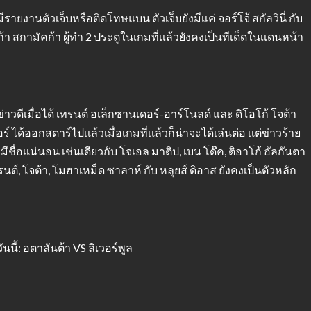
ีรายงานตัวเจ็บหรือติดโทษแบน ตัวเจ็บยังมีเเค่ จอร์โจ้ สกัลวินี่ กับ
 สกามัคก้า ผู้ทำ 2 ประตูในเกมที่เเล้วยังคงเป็นทีเด็ดในเเดนหน้า
าวดีเมื่อได้ เทรนต์ อเล็กซานเดอร์-อาร์โนลด์ และ ดิโอโก้ โจต้า
 ได้ออกสตาร์ไปเเล้วเมื่อเกมที่เเล้วก็น่าจะได้เล่นต่อ เเต่ข่าวร้าย
่มีชื่อเเน่นอน เช่นเดียวกับ โจเอล มาติป, เบน โด๊ค, ติอาโก้ อัลกันตา
ต์, โจต้า, โมฮาเหม็ด ซาลาห์ กับ หลุยส์ ดิอาส ยังคงเป็นตัวหลัก