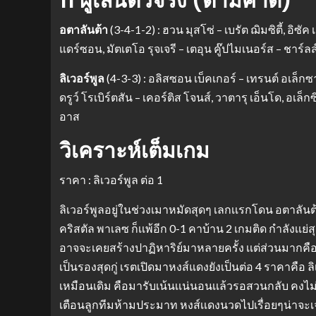
11 ผู้เล่นตัวจริง (ตามคาด)
อตาลันต้า
(3-4-1-2) : ฮวน มุสโซ่ – เบรัต ฌิมซิตี้, อิซั
แดร์ซอน, มัตเตโอ รุจเจรี – เตอุน คู๊ปไมเนอร์ส – ชาร์ลส
ลิเวอร์พูล
(4-3-3) : อลิสซอน เบ็คเกอร์ – เทรนต์ อเล็กซ
ดรูว์ โรเบิร์ตสัน – เคอร์ติส โจนส์, วาตารุ เอ็นโด, อเล็ก
อาส
วิเคราะห์เต็มเกม
ราคา : ลิเวอร์พูล ต่อ 1
ลิเวอร์พูลอยู่ในช่วงเมาหมัดสุดๆ เลกเเรกโดน อตาลัน
คริสตัล พาเลซ ก็เเพ้อีก 0-1 คาบ้าน 2 เกมติด กำลังเ
อาจจะเคยสร้างปาฏิหาริย์มาหลายครั้ง เเต่ส่วนมากคือเ
เป็นรองสุดกู่ เรตเปิดมาหงส์แดงยังเป็นต่อ 4 ราคาคือ ลิเ
เหมือนเดิม คือมารับเน้นเเน่นอนเเล้วรอสวนกลับ คงไม่ไ
เตือนลูกทีมห้ามประมาท หงส์เเดงนวดไปเรื่อยๆน่าจะเจา