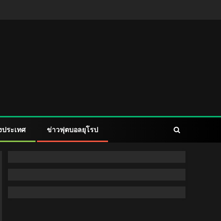
างประเทศ
ข่าวฟุตบอลยุโรป