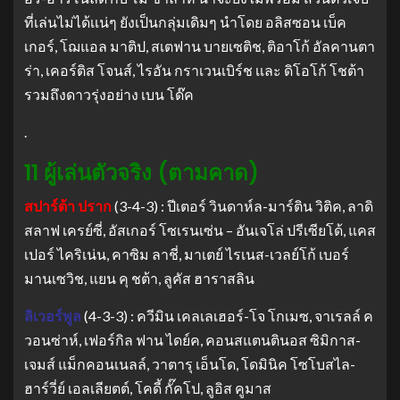
ที่เล่นไม่ได้เเน่ๆ ยังเป็นกลุ่มเดิมๆ นำโดย อลิสซอน เบ็ค
เกอร์, โฌแอล มาติป, สเตฟาน บายเซติช, ติอาโก้ อัลคานตา
ร่า, เคอร์ติส โจนส์, ไรอัน กราเวนเบิร์ช เเละ ดิโอโก้ โชต้า
รวมถึงดาวรุ่งอย่าง เบน โด๊ค
.
11 ผู้เล่นตัวจริง (ตามคาด)
สปาร์ต้า ปราก
(3-4-3) : ปีเตอร์ วินดาห์ล-มาร์ติน วิติค, ลาดิ
สลาฟ เครย์ซี่, อัสเกอร์ โซเรนเซ่น – อันเจโล่ ปรีเซียโด้, แคส
เปอร์ ไคริเน่น, คาซิม ลาชี่, มาเตย์ ไรเนส-เวลย์โก้ เบอร์
มานเซวิช, แยน คุ ชต้า, ลูคัส ฮาราสลิน
ลิเวอร์พูล
(4-3-3) : ควีมิน เคลเลเฮอร์-โจ โกเมซ, จาเรลล์ ค
วอนซ่าห์, เฟอร์กิล ฟาน ไดย์ค, คอนสแตนตินอส ซิมิกาส-
เจมส์ แม็กคอนเนลล์, วาตารุ เอ็นโด, โดมินิค โซโบสไล-
ฮาร์วี่ย์ เอลเลียตต์, โคดี้ กั๊คโป, ลูอิส คูมาส