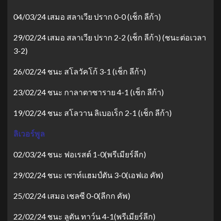
04/03/24 เสมอ สลาเวีย ปราก 0-0 (เช็ก ลีก้า)
29/02/24 เสมอ สลาเวีย ปราก 2-2 (เช็ก ลีก้า) (ชนะต่อเวลา
3-2)
26/02/24 ชนะ สโลวัคโก้ 3-1 (เช็ก ลีก้า)
23/02/24 ชนะ กาลาตาซาราย 4-1 (เช็ก ลีก้า)
19/02/24 ชนะ สโลวาน ลิเบอเร็ก 2-1 (เช็ก ลีก้า)
ลิเวอร์พูล
02/03/24 ชนะ ฟอเรสต์ 1-0(พรีเมียร์ลีก)
29/02/24 ชนะ เซาท์แฮมป์ตัน 3-0(เอฟเอ คัพ)
25/02/24 เสมอ เชลซี 0-0(ลีกก คัพ)
22/02/24 ชนะ ลูตัน ทาว์น 4-1(พรีเมียร์ลีก)