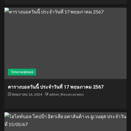
โปรแกรมฟุตบอล
ตารางบอลวันนี้ ประจำวันที่ 17 พฤษภาคม 2567
พฤษภาคม 16, 2024
admin_thesoccerwins