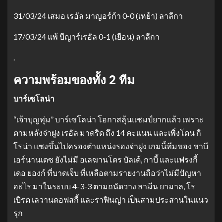
31/03/24 เสมอ เรอัล มาญอร์ก้า 0-0 (เหย้า) ลาลีกา
17/03/24 แพ้ บีญาร์เรอัล 0-1 (เยือน) ลาลีกา
.
ความพร้อมของทั้ง 2 ทีม
บาร์เซโลน่า
“เจ้าบุญทุ่ม” บาร์เซโลน่า โอกาสลุ้นแชมป์ยากแล้ว เพราะ
ตามหลังจ่าฝูง เรอัล มาดริด ถึง 14 คะแนน และเพิ่งโดน กิ
โรน่า แซงขึ้นไปครองตำแหน่งรองจ่าฝูง เกมนี้ทีมของ ชาบี
เอร์นานเดซ ยังไม่มี อเลฆานโดร บัลเด้, กาบี้ และแฟรงกี้
เดอ ยองก์ ที่บาดเจ็บ ที่เหลือตามรายงานถือว่าไม่มีปัญหา
อะไร มาในระบบ 4-3-3 ตามถนัดวาง ลามีน ยามาล, โร
เบิรต เลวานดอฟสกี้ และราฟินญ่า เป็นสามประสานในแนว
รุก