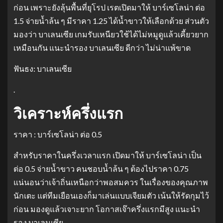
ก่อน เพราะยังลุ้นพื้นที่ยุโรป เรตเปิดมาให้ บาร์เซโลน่า ต่อ
1.5 จ่ายน้ำล้น ๆ มีราคา 1.25 ได้น้ำขาวให้เลือกด้วย ส่วนตัว
มองว่า บาเลนเซีย เกมรับเหนียวใช้ได้ไม่หมูดูแล้วเคี้ยวยาก
เหมือนกัน แนะนำรอง บาเลนเซีย ดีกว่า ไม่น่าแพ้ขาด
ฟันธง: บาเลนเซีย
.
วิเคราะห์ครึ่งแรก
ราคา : บาร์เซโลน่า ต่อ 0.5
สำหรับราคาในครึ่งเวลาแรก เปิดมาให้ บาร์เซโลน่า เป็น
ต่อ 0.5 จ่ายน้ำขาว คนชอบน้ำล้น ๆ ต้องไปราคา 0.75
แน่นอนว่าเจ้าถิ่นเหนือกว่าพอสมควร ในเรื่องของคุณภาพ
นักเตะ แต่ทีมเยือนเองก็มาเล่นแบบเจียมตัว เน้นให้รัดกุมไว้
ก่อน มองดูแล้วเจาะยาก โอกาสเจ๊าครึ่งแรกมีสูง แนะนำ
รอง บาเลนเซีย