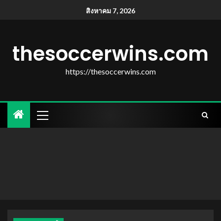
สิงหาคม 7, 2026
thesoccerwins.com
https://thesoccerwins.com