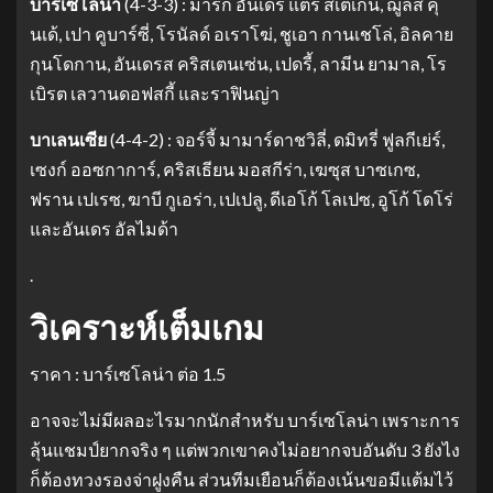
บาร์เซโลน่า
(4-3-3) : มาร์ก อันเดร แตร์ สเตเก้น, ฌูลส์ คุ
นเด้, เปา คูบาร์ซี่, โรนัลด์ อเราโฆ่, ชูเอา กานเชโล่, อิลคาย
กุนโดกาน, อันเดรส คริสเตนเซ่น, เปดรี้, ลามีน ยามาล, โร
เบิรต เลวานดอฟสกี้ และราฟินญ่า
บาเลนเซีย
(4-4-2) : จอร์จี้ มามาร์ดาชวิลี่, ดมิทรี่ ฟูลกีเย่ร์,
เซงก์ ออซกาการ์, คริสเธียน มอสกีร่า, เฆซุส บาซเกซ,
ฟราน เปเรซ, ฆาบี กูเอร่า, เปเปลู, ดีเอโก้ โลเปซ, อูโก้ โดโร่
และอันเดร อัลไมด้า
.
วิเคราะห์เต็มเกม
ราคา : บาร์เซโลน่า ต่อ 1.5
อาจจะไม่มีผลอะไรมากนักสำหรับ บาร์เซโลน่า เพราะการ
ลุ้นแชมป์ยากจริง ๆ แต่พวกเขาคงไม่อยากจบอันดับ 3 ยังไง
ก็ต้องทวงรองจ่าฝูงคืน ส่วนทีมเยือนก็ต้องเน้นขอมีแต้มไว้