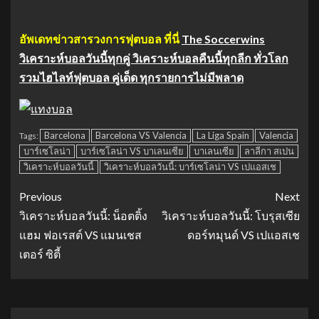
อัพเดทข่าวสารวงการฟุตบอล ที่นี่
The Soccerwins
วิเคราะห์บอลวันนี้ทุกคู่ วิเคราะห์บอลคืนนี้ทุกลีก ทั่วโลก
รวมไฮไลท์ฟุตบอล คู่เด็ด ทุกรายการไม่มีพลา
ด
Barcelona
Barcelona VS Valencia
La Liga Spain
Valencia
Tags:
บาร์เซโลน่า
บาร์เซโลน่า VS บาเลนเซีย
บาเลนเซีย
ลาลีกา สเปน
วิเคราะห์บอลวันนี้
วิเคราะห์บอลวันนี้: บาร์เซโลน่า VS เปแอสเช
Previous
Next
วิเคราะห์บอลวันนี้: น็อตติ้ง
วิเคราะห์บอลวันนี้: โบรุสเซีย
แฮม ฟอเรสต์ VS แมนเชส
ดอร์ทมุนด์ VS เปแอสเช
เตอร์ ซิตี้