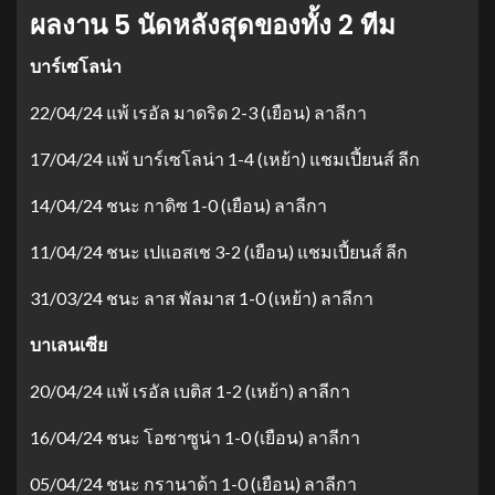
ผลงาน 5 นัดหลังสุดของทั้ง 2 ทีม
บาร์เซโลน่า
22/04/24 แพ้ เรอัล มาดริด 2-3 (เยือน) ลาลีกา
17/04/24 แพ้ บาร์เซโลน่า 1-4 (เหย้า) แชมเปี้ยนส์ ลีก
14/04/24 ชนะ กาดิซ 1-0 (เยือน) ลาลีกา
11/04/24 ชนะ เปแอสเช 3-2 (เยือน) แชมเปี้ยนส์ ลีก
31/03/24 ชนะ ลาส พัลมาส 1-0 (เหย้า) ลาลีกา
บาเลนเซีย
20/04/24 แพ้ เรอัล เบติส 1-2 (เหย้า) ลาลีกา
16/04/24 ชนะ โอซาซูน่า 1-0 (เยือน) ลาลีกา
05/04/24 ชนะ กรานาด้า 1-0 (เยือน) ลาลีกา