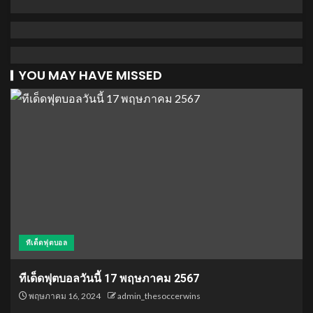
YOU MAY HAVE MISSED
ทีเด็ดฟุตบอล
ทีเด็ดฟุตบอลวันนี้ 17 พฤษภาคม 2567
พฤษภาคม 16, 2024
admin_thesoccerwins