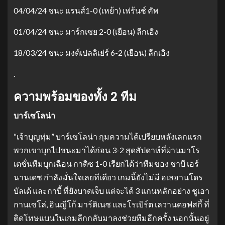
04/04/24 ชนะ แรนส์1-0 (เหย้า) เฟร้นช์ คัพ
01/04/24 ชนะ มาร์กเซย 2-0 (เยือน) ลีกเอิง
18/03/24 ชนะ มงต์เปลลิเย่ร์ 6-2 (เยือน) ลีกเอิง
.
ความพร้อมของทั้ง 2 ทีม
บาร์เซโลน่า
“เจ้าบุญทุ่ม” บาร์เซโลน่า กุมความได้เปรียบหลังเลกแรก
พวกเขาบุกไปชนะมาได้ก่อน 3-2 สุดสัปดาห์ที่ผ่านมาโร
เตชั่นทีมบุกเฉือน กาดิซ 1-0 เรียกได้ว่าทีมของ ชาบี เอร์
นานเดซ กำลังมั่นใจเลยทีเดียว เกมนี้ยังไม่มี อเลฮานโดร
บัลเด้ และกาบี้ ที่ยังบาดเจ็บ แต่จะได้ 3 แกนหลักอย่าง ชูเอา
กานเซโล่, อินญีโก้ มาร์ติเนซ และโรเบิร์ต เลวานดอฟสกี้ ที่
ติดโทษแบนในเกมลีกกลับมาลงช่วยทีมอีกครั้ง นอกนั้นอยู่