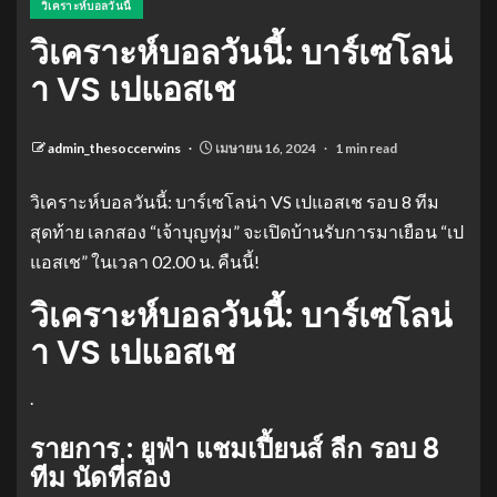
วิเคราะห์บอลวันนี้
วิเคราะห์บอลวันนี้: บาร์เซโลน่
า VS เปแอสเช
admin_thesoccerwins
เมษายน 16, 2024
1 min read
วิเคราะห์บอลวันนี้: บาร์เซโลน่า VS เปแอสเช รอบ 8 ทีม
สุดท้าย เลกสอง “เจ้าบุญทุ่ม” จะเปิดบ้านรับการมาเยือน “เป
แอสเช” ในเวลา 02.00 น. คืนนี้!
วิเคราะห์บอลวันนี้: บาร์เซโลน่
า VS เปแอสเช
.
รายการ : ยูฟ่า แชมเปี้ยนส์ ลีก รอบ 8
ทีม นัดที่สอง