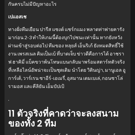
กันครบไม่มีปัญหาอะไร
เปแอสเช
ทางฝั่งทีมเยือน ปารีส แซงต์ แชร์กแมง พลาดท่าพ่ายคารัง
มาก่อน 2-3 ทำให้เกมนี้ต้องบุกไปชนะเท่านั้น หากยังหวัง
ผ่านเข้าสู่รอบต่อไป ทีมของ หลุยส์ เอ็นริเก้ ยังหมดสิทธิ์ใช้
งาน เพรสเนล คิมเป็มเบ้ ที่บาดเจ็บ ข่าวดีคือการได้ อาชรา
ฟ ฮาคิมี่ แบ็คขวาพ้นโทษแบนกลับมาพร้อมสตาร์ทตัวจริง
ที่เหลือไลน์อัพน่าจะเป็นชุดเดิม นำโดย วิตินญ่า, มานูเอล อู
การ์เต้, วาร์เรน ซาอีร์-เอเมรี่, อุสมาน เดมเบเล่, กอนซาโล่
รามอส และคีลิยัน เอ็มบัปเป้
.
11 ตัวจริงที่คาดว่าจะลงสนาม
ของทั้ง 2 ทีม