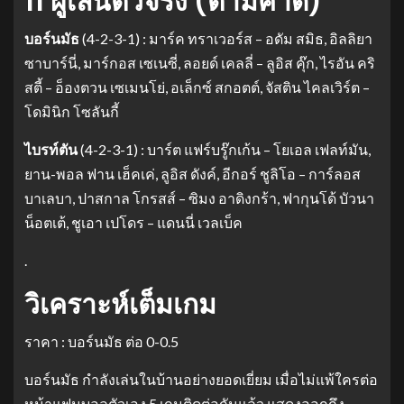
11 ผู้เล่นตัวจริง (ตามคาด)
บอร์นมัธ
(4-2-3-1) : มาร์ค ทราเวอร์ส – อดัม สมิธ, อิลลิยา
ซาบาร์นี่, มาร์กอส เซเนซี่, ลอยด์ เคลลี่ – ลูอิส คุ๊ก, ไรอัน คริ
สตี้ – อ็องตวน เซเมนโย่, อเล็กซ์ สกอตต์, จัสติน ไคลเวิร์ต –
โดมินิก โซลันกี้
ไบรท์ตัน
(4-2-3-1) : บาร์ต แฟร์บรู๊กเก้น – โยเอล เฟลท์มัน,
ยาน-พอล ฟาน เฮ็คเค่, ลูอิส ดังค์, อีกอร์ ชูลิโอ – การ์ลอส
บาเลบา, ปาสกาล โกรสส์ – ซิมง อาดิงกร้า, ฟากุนโด้ บัวนา
น็อตเต้, ชูเอา เปโดร – แดนนี่ เวลเบ็ค
.
วิเคราะห์เต็มเกม
ราคา : บอร์นมัธ ต่อ 0-0.5
บอร์นมัธ กำลังเล่นในบ้านอย่างยอดเยี่ยม เมื่อไม่แพ้ใครต่อ
หน้าแฟนบอลตัวเอง 5 เกมติดต่อกันแล้ว แสดงออกถึง