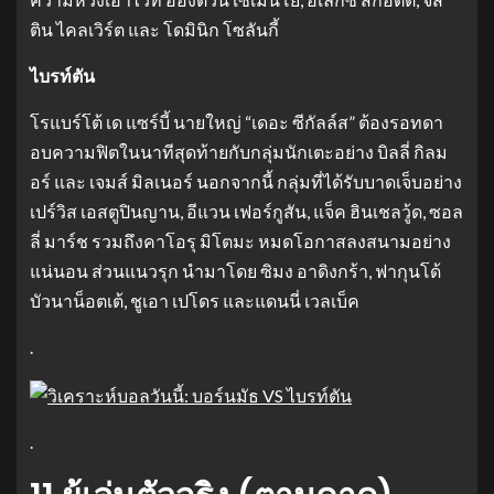
ติน ไคลเวิร์ต และ โดมินิก โซลันกี้
ไบรท์ตัน
โรแบร์โต้ เด แซร์บี้ นายใหญ่ “เดอะ ซีกัลล์ส” ต้องรอทดา
อบความฟิตในนาทีสุดท้ายกับกลุ่มนักเตะอย่าง บิลลี่ กิลม
อร์ และ เจมส์ มิลเนอร์ นอกจากนี้ กลุ่มที่ได้รับบาดเจ็บอย่าง
เปร์วิส เอสตูปินญาน, อีแวน เฟอร์กูสัน, แจ็ค ฮินเชลวู้ด, ซอล
ลี่ มาร์ช รวมถึงคาโอรุ มิโตมะ หมดโอกาสลงสนามอย่าง
แน่นอน ส่วนแนวรุก นำมาโดย ซิมง อาดิงกร้า, ฟากุนโด้
บัวนาน็อตเต้, ชูเอา เปโดร และแดนนี่ เวลเบ็ค
.
.