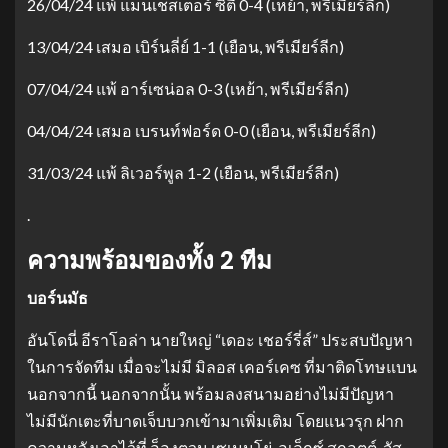
26/04/24 แพ้ แมนเชสเตอร์ ซิตี้ 0-4 (เหย้า, พรีเมียร์ลีก)
13/04/24 เสมอ เบิร์นลี่ย์ 1-1 (เยือน, พรีเมียร์ลีก)
07/04/24 แพ้ อาร์เซน่อล 0-3 (เหย้า, พรีเมียร์ลีก)
04/04/24 เสมอ เบรนท์ฟอร์ด 0-0 (เยือน, พรีเมียร์ลีก)
31/03/24 แพ้ ลิเวอร์พูล 1-2 (เยือน, พรีเมียร์ลีก)
.
ความพร้อมของทั้ง 2 ทีม
บอร์นมัธ
อันโดนี่ อีราโอล่า นายใหญ่ “เดอะ เชอร์รี่ส์” ประสบปัญหา
ในการจัดทีม เมื่อจะไม่มี มิลอส เคอร์เคซ ที่มาติดโทษแบน
นอกจากนี้ นอกจากนั้น พร้อมลงสนามอย่างไม่มีปัญหา
ไม่มีนักเตะที่บาดเจ็บบวกเข้ามาเพิ่มเติม โดยแนวรุก ฝาก
ความหวังเอาไว้ที่ อ็องตวน เซเมนโย่, อเล็กซ์ สกอตต์, จัส