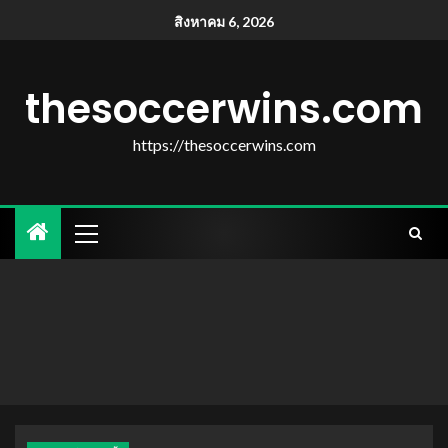
สิงหาคม 6, 2026
thesoccerwins.com
https://thesoccerwins.com