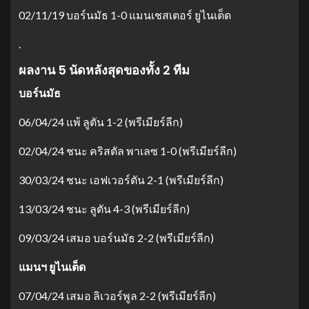
02/11/19 บอร์นมัธ 1-0 แมนเชสเตอร์ ยูไนเต็ด
.
ผลงาน 5 นัดหลังสุดของทั้ง 2 ทีม
บอร์นมัธ
06/04/24 แพ้ ลูตัน 1-2 (พรีเมียร์ลีก)
02/04/24 ชนะ คริสตัล พาเลซ 1-0 (พรีเมียร์ลีก)
30/03/24 ชนะ เอฟเวอร์ตัน 2-1 (พรีเมียร์ลีก)
13/03/24 ชนะ ลูตัน 4-3 (พรีเมียร์ลีก)
09/03/24 เสมอ บอร์นมัธ 2-2 (พรีเมียร์ลีก)
แมนฯ ยูไนเต็ด
07/04/24 เสมอ ลิเวอร์พูล 2-2 (พรีเมียร์ลีก)