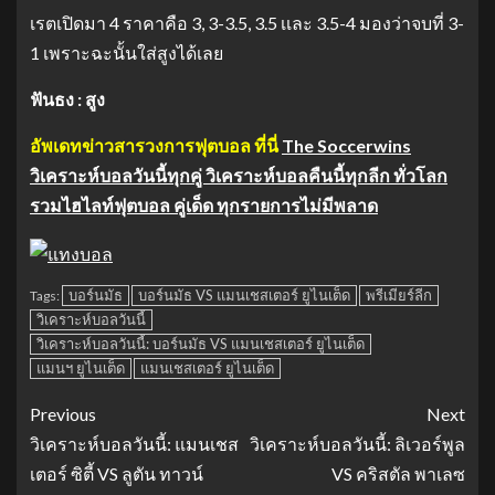
เรตเปิดมา 4 ราคาคือ 3, 3-3.5, 3.5 เเละ 3.5-4 มองว่าจบที่ 3-
1 เพราะฉะนั้นใส่สูงได้เลย
ฟันธง : สูง
อัพเดทข่าวสารวงการฟุตบอล ที่นี่
The Soccerwins
วิเคราะห์บอลวันนี้ทุกคู่ วิเคราะห์บอลคืนนี้ทุกลีก ทั่วโลก
รวมไฮไลท์ฟุตบอล คู่เด็ด ทุกรายการไม่มีพลา
ด
บอร์นมัธ
บอร์นมัธ VS แมนเชสเตอร์ ยูไนเต็ด
พรีเมียร์ลีก
Tags:
วิเคราะห์บอลวันนี้
วิเคราะห์บอลวันนี้: บอร์นมัธ VS แมนเชสเตอร์ ยูไนเต็ด
แมนฯ ยูไนเต็ด
แมนเชสเตอร์ ยูไนเต็ด
Previous
Next
วิเคราะห์บอลวันนี้: แมนเชส
วิเคราะห์บอลวันนี้: ลิเวอร์พูล
เตอร์ ซิตี้ VS ลูตัน ทาวน์
VS คริสตัล พาเลซ