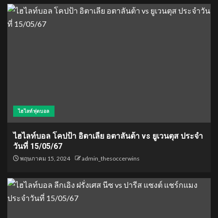
ไฮไลท์ฟุตบอล
ไฮไลท์บอล โคปป้า อิตาเลีย อตาลันต้า vs ยูเวนตุส ประจำ
วันที่ 15/05/67
พฤษภาคม 15, 2024
admin_thesoccerwins