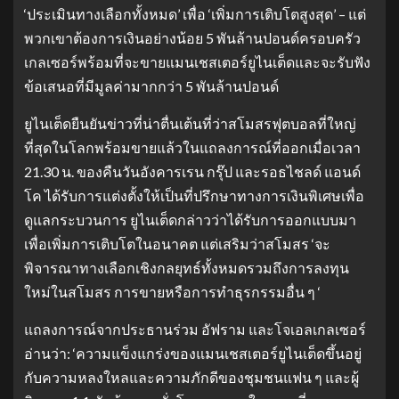
‘ประเมินทางเลือกทั้งหมด’ เพื่อ ‘เพิ่มการเติบโตสูงสุด’ – แต่
พวกเขาต้องการเงินอย่างน้อย 5 พันล้านปอนด์ครอบครัว
เกลเซอร์พร้อมที่จะขายแมนเชสเตอร์ยูไนเต็ดและจะรับฟัง
ข้อเสนอที่มีมูลค่ามากกว่า 5 พันล้านปอนด์
ยูไนเต็ดยืนยันข่าวที่น่าตื่นเต้นที่ว่าสโมสรฟุตบอลที่ใหญ่
ที่สุดในโลกพร้อมขายแล้วในแถลงการณ์ที่ออกเมื่อเวลา
21.30 น. ของคืนวันอังคารเรน กรุ๊ป และรอธไชลด์ แอนด์
โค ได้รับการแต่งตั้งให้เป็นที่ปรึกษาทางการเงินพิเศษเพื่อ
ดูแลกระบวนการ ยูไนเต็ดกล่าวว่าได้รับการออกแบบมา
เพื่อเพิ่มการเติบโตในอนาคต แต่เสริมว่าสโมสร ‘จะ
พิจารณาทางเลือกเชิงกลยุทธ์ทั้งหมดรวมถึงการลงทุน
ใหม่ในสโมสร การขายหรือการทำธุรกรรมอื่น ๆ ‘
แถลงการณ์จากประธานร่วม อัฟราม และโจเอลเกลเซอร์
อ่านว่า: ‘ความแข็งแกร่งของแมนเชสเตอร์ยูไนเต็ดขึ้นอยู่
กับความหลงใหลและความภักดีของชุมชนแฟน ๆ และผู้