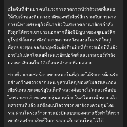
เมื่อคืนที่ผ่านมา คนในวงการคาดการณ์ว่าตัวเลขที่เสนอ
ให้กับเจ้าของทีมต่างชาติของพรีเมียร์ลีก รวมกับการคาด
การณ์ทางเศรษฐกิจที่น่ากลัวในสหราชอาณาจักรกำลัง
ดึงดูดให้พวกเขาขายนอกจากนี้ยังมีปัญหาของ ซูเปอร์ลีก
ยุโรป ที่ล้มเหลวซึ่งทำลายความหวังของสโมสรที่ใหญ่
ที่สุดของฟุตบอลอังกฤษที่จะตั้งร้านปิดที่ร่ำรวยเมื่อปีที่แล้ว
อาจไม่แปลกใจเลยที่ เฟนเวย์สปอร์ตส์ และเกลเซอร์กำลัง
มองหาเงินสดใน 13 เดือนหลังจากที่ล่มสลาย
ข่าวที่ว่าเกลเซอร์อาจขายหมดในที่สุดจะได้รับการต้อนรับ
อย่างกว้างขวางจากแฟน ๆ ส่วนใหญ่ของสโมสรและกอง
เชียร์แมนเชสเตอร์ยูไนเต็ดที่รณรงค์อย่างไม่ลดละเพื่อขับ
ไล่พวกเขาเจ้าของขายหุ้นส่วนน้อยในสโมสรเพื่อขายเมื่อ
ทศวรรษที่แล้ว แต่ต้องแน่ใจว่าพวกเขายังคงควบคุมโดย
รวมผ่านโครงสร้างการแบ่งปันแบบสองคลาสซึ่งทำให้พวก
เขายังคงรักษาสิทธิ์ในการออกเสียงส่วนใหญ่ไว้ได้