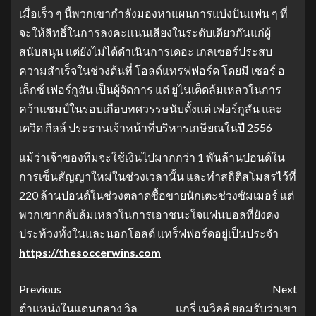
เมื่อเร็ว ๆ นี้พวกเขากำลังมองหาแผนการแบ่งปันแฟน ๆ ที่
จะให้สิทธิ์ในการลงคะแนนเสียงในระดับเดียวกันแก่ผู้
สนับสนุน แต่ยังไม่ได้ดำเนินการเดอะ เกลเซอร์ประสบ
ความสำเร็จในช่วงต้นที่ โอลด์แทรฟฟอร์ด โดยมี เซอร์ อ
เล็กซ์ เฟอร์กูสัน เป็นผู้จัดการ แต่ ยูไนเต็ดล้มเหลวในการ
คว้าแชมป์ในรอบเกือบทศวรรษนับตั้งแต่ เฟอร์กูสัน และ
เดวิด กิลล์ ประธานเจ้าหน้าที่บริหารเกษียณในปี 2556
แม้ว่าเจ้าของทีมจะใช้เงินไปมากกว่า 1 พันล้านปอนด์ใน
การเซ็นสัญญาใหม่ในช่วงเวลานั้น และทำสถิติสโมสรไว้ที่
220 ล้านปอนด์ในช่วงตลาดซื้อขายนักเตะช่วงซัมเมอร์ แต่
พวกเขากลับล้มเหลวในการเอาชนะใจแฟนบอลที่ยังคง
ประท้วงทั้งในและนอกโอลด์ แทร็ฟฟอร์ดอยู่เป็นประจำ
https://thesoccerwins.com
Previous
Next
ตําแหน่งในแดนกลาง วิล
แกรี่ เนวิลล์ ยอมรับว่าเขา