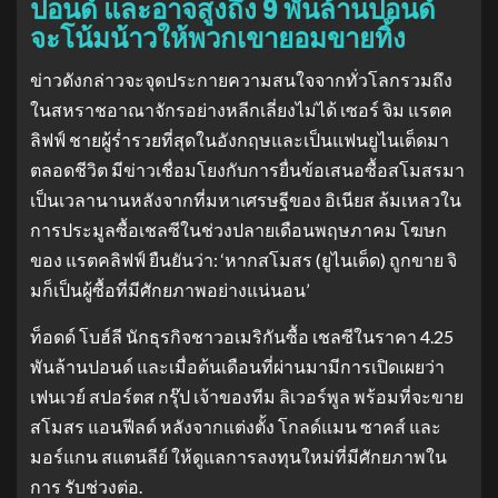
ปอนด์ และอาจสูงถึง 9 พันล้านปอนด์
จะโน้มน้าวให้พวกเขายอมขายทิ้ง
ข่าวดังกล่าวจะจุดประกายความสนใจจากทั่วโลกรวมถึง
ในสหราชอาณาจักรอย่างหลีกเลี่ยงไม่ได้ เซอร์ จิม แรตค
ลิฟฟ์ ชายผู้ร่ำรวยที่สุดในอังกฤษและเป็นแฟนยูไนเต็ดมา
ตลอดชีวิต มีข่าวเชื่อมโยงกับการยื่นข้อเสนอซื้อสโมสรมา
เป็นเวลานานหลังจากที่มหาเศรษฐีของ อิเนียส ล้มเหลวใน
การประมูลซื้อเชลซีในช่วงปลายเดือนพฤษภาคม โฆษก
ของ แรตคลิฟฟ์ ยืนยันว่า: ‘หากสโมสร (ยูไนเต็ด) ถูกขาย จิ
มก็เป็นผู้ซื้อที่มีศักยภาพอย่างแน่นอน’
ท็อดด์ โบฮ์ลี นักธุรกิจชาวอเมริกันซื้อ เชลซีในราคา 4.25
พันล้านปอนด์ และเมื่อต้นเดือนที่ผ่านมามีการเปิดเผยว่า
เฟนเวย์ สปอร์ตส กรุ๊ป เจ้าของทีม ลิเวอร์พูล พร้อมที่จะขาย
สโมสร แอนฟีลด์ หลังจากแต่งตั้ง โกลด์แมน ซาคส์ และ
มอร์แกน สแตนลีย์ ให้ดูแลการลงทุนใหม่ที่มีศักยภาพใน
การ รับช่วงต่อ.