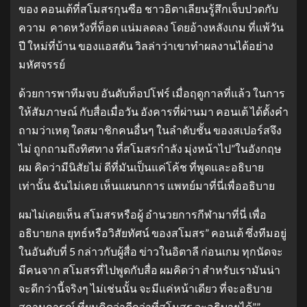
ของ คอนเต้ที่สโมสรกุนซือ ชาวอิตาเลียนรู้สึกเจ็บปวดกับ
ความ คาดหวังที่ท็อต แน่มลดลง โดยอ้างหลังเกม ที่แพ้วัน
ปี ใหม่ที่บ้าน ของแอสตัน วิลล่าว่าเขาทําผลงานได้อย่าง
มหัศจรรย์
ด้วยการพาทีมจบ อันดับท็อปโฟร์ เมื่อฤดูกาลที่แล้ว ในการ
ให้สัมภาษณ์ กับสื่อเมื่อวัน อังคารที่ผ่านมา คอนเต้ ได้ตั้งคํา
ถามว่าเหตุ ใดสมาชิกคนอื่นๆ ในลําดับชั้น ของสเปอร์สจึง
ไม่ ถูกถามถึงทิศทาง ที่สโมสรกําลัง มุ่งหน้าไป”ในอังกฤษ
ผม คิดว่ามีนิสัยไม่ ดีที่มันเป็นแค่โค้ช ที่พูดและอธิบาย
เท่านั้น ฉันไม่เคย เห็นแผนกการ แพทย์มาที่นี่เพื่ออธิบาย
ผมไม่เคยเห็น สโมสรหรือผู้ อํานวยการกีฬามาที่นี่ เพื่อ
อธิบายกล ยุทธ์หรือวิสัยทัศน์ ของสโมสร” คอนเต้ ซึ่งทีมอยู่
ในอันดับที่ 5 กล่าวกับผู้สื่อ ข่าวในอิตาลี ก่อนเกม ทุกนัดจะ
มีคนจาก สโมสรที่ไปพูดกับสื่อ ผมคิดว่า สําหรับเรามันน่า
จะดีกว่านี้จริงๆ ไม่เช่นนั้น จะมีแค่หน้าเดียว ที่จะอธิบาย
สถานการณ์ ที่ผมคิดว่าดีกว่าที่สโมสร จะอธิบายได้””