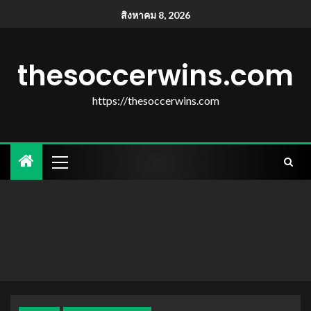
สิงหาคม 8, 2026
thesoccerwins.com
https://thesoccerwins.com