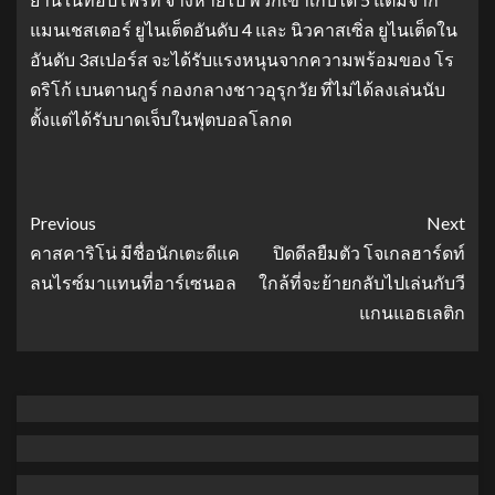
แมนเชสเตอร์ ยูไนเต็ดอันดับ 4 และ นิวคาสเซิ่ล ยูไนเต็ดใน
อันดับ 3สเปอร์ส จะได้รับแรงหนุนจากความพร้อมของ โร
ดริโก้ เบนตานกูร์ กองกลางชาวอุรุกวัย ที่ไม่ได้ลงเล่นนับ
ตั้งแต่ได้รับบาดเจ็บในฟุตบอลโลกด
Previous
Next
คาสคาริโน่ มีชื่อนักเตะดีแค
ปิดดีลยืมตัว โจเกลฮาร์ดท์
ลนไรซ์มาแทนที่อาร์เซนอล
ใกล้ที่จะย้ายกลับไปเล่นกับวี
แกนแอธเลติก