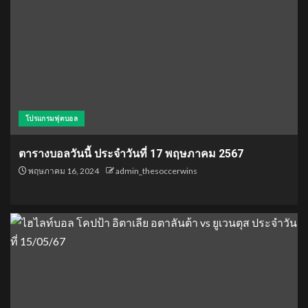
โปรแกรมฟุตบอล
ตารางบอลวันนี้ ประจำวันที่ 17 พฤษภาคม 2567
พฤษภาคม 16, 2024
admin_thesoccerwins