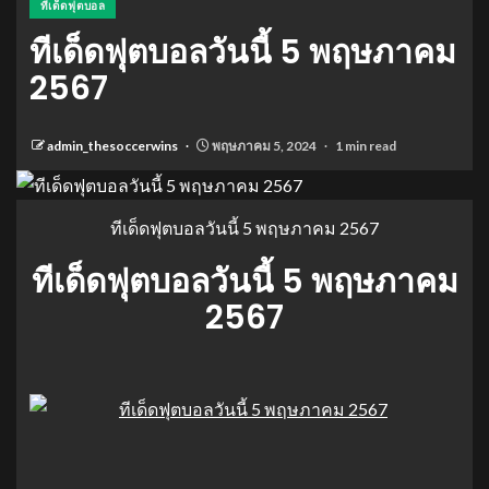
ทีเด็ดฟุตบอล
ทีเด็ดฟุตบอลวันนี้ 5 พฤษภาคม
2567
admin_thesoccerwins
พฤษภาคม 5, 2024
1 min read
ทีเด็ดฟุตบอลวันนี้ 5 พฤษภาคม 2567
ทีเด็ดฟุตบอลวันนี้ 5 พฤษภาคม
2567