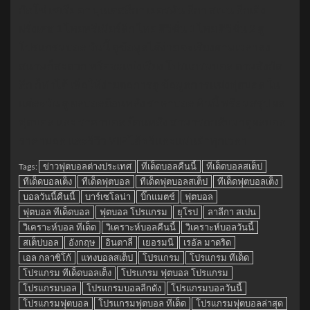
กัลโช่ เซเรีย อา บุนเดสลีกา เยอรมัน ลีกา สเปน ลีกเอิง
ฝรั่งเศส 1 ไทยพรีเมียร์ลีก ไทย ดิวิชั่น 1 ไทย ดิวิชั่น 2 ดู
โปรแกรมบอล วันนี้ ดูข้อมูลได้ง่าย จะเรียงตามเวลาลง
สนามก็สะดวก หรือจะแบ่งเรียง โปรแกรมบอล ตามสังกัด
ลีก ก็ทำได้ เพื่อให้ง่ายต่อการดู ข้อมูลการแข่งฟุตบอล ใน
แต่ละวัน ดู ผลบอลย้อนหลัง ราคาบอล คืนนี้ พร้อมสรุป ผล
ฟุตบอล และ ราคาบอล ย้อนหลัง สามารถกลับมาดูผลบอล
ราคาบอล และรีวิว VIP ได้
ฟรีและแม่นยำทุกเว
ลา
ข่าวฟุตบอลต่างประเทศ
ทีเด็ดบอลคืนนี้
ทีเด็ดบอลสเต็ป
Tags:
ทีเด็ดบอลเต็ง
ทีเด็ดฟุตบอล
ทีเด็ดฟุตบอลสเต็ป
ทีเด็ดฟุตบอลเต็ง
บอลวันนี้คืนนี้
บาร์เซโลน่า
บิ๊กแมตช์
ฟุตบอล
ฟุตบอล ทีเด็ดบอล
ฟุตบอล โปรแกรม
ยุโรป
ลาลีกา สเปน
วิเคราะห์บอล ทีเด็ด
วิเคราะห์บอลคืนนี้
วิเคราะห์บอลวันนี้
สเต็ปบอล
อังกฤษ
อินตาลี่
เยอรมนี
เรอัล มาดริด
เอล กลาซิโก้
แทงบอลสเต็ป
โปรแกรม
โปรแกรม ทีเด็ด
โปรแกรม ทีเด็ดบอลเต็ง
โปรแกรม ฟุตบอล โปรแกรม
โปรแกรมบอล
โปรแกรมบอลลีกดัง
โปรแกรมบอลวันนี้
โปรแกรมฟุตบอล
โปรแกรมฟุตบอล ทีเด็ด
โปรแกรมฟุตบอลล่าสุด