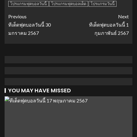
โปรแกรมฟุตบอลวันนี้
โปรแกรมฟุตบอลเด็ด
โปรแกรมวันนี้
Previous
Next
ทีเด็ดฟุตบอลวันนี้ 30
ทีเด็ดฟุตบอลวันนี้ 1
มกราคม 2567
กุมภาพันธ์ 2567
YOU MAY HAVE MISSED