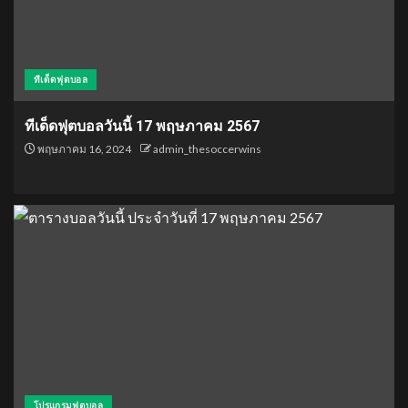
ทีเด็ดฟุตบอล
ทีเด็ดฟุตบอลวันนี้ 17 พฤษภาคม 2567
พฤษภาคม 16, 2024
admin_thesoccerwins
โปรแกรมฟุตบอล