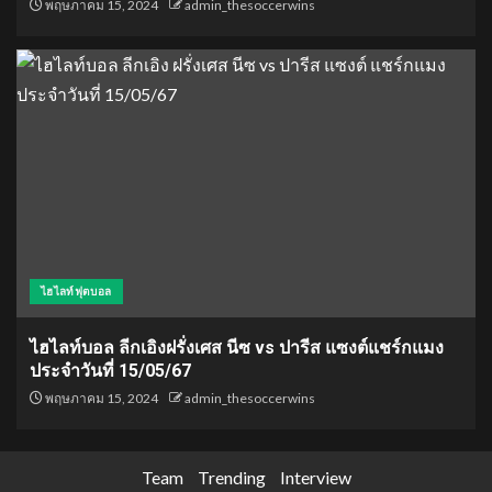
พฤษภาคม 15, 2024
admin_thesoccerwins
ไฮไลท์ฟุตบอล
ไฮไลท์บอล ลีกเอิงฝรั่งเศส นีซ vs ปารีส แซงต์แชร์กแมง
ประจำวันที่ 15/05/67
พฤษภาคม 15, 2024
admin_thesoccerwins
Team
Trending
Interview