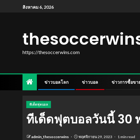
สิงหาคม 6, 2026
thesoccerwin
https://thesoccerwins.com
ข่าวบอลโลก
ข่าวบอล
ข่าวการซื้อขา
ทีเด็ดฟุตบอล
ทีเด็ดฟุตบอลวันนี้ 3
admin_thesoccerwins
พฤศจิกายน 29, 2023
1 min read