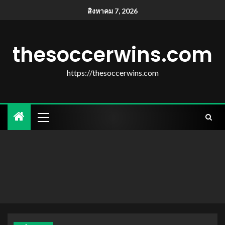
สิงหาคม 7, 2026
thesoccerwins.com
https://thesoccerwins.com