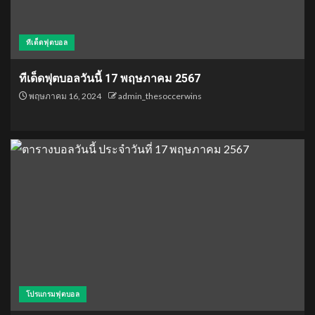
ทีเด็ดฟุตบอล
ทีเด็ดฟุตบอลวันนี้ 17 พฤษภาคม 2567
พฤษภาคม 16, 2024
admin_thesoccerwins
โปรแกรมฟุตบอล