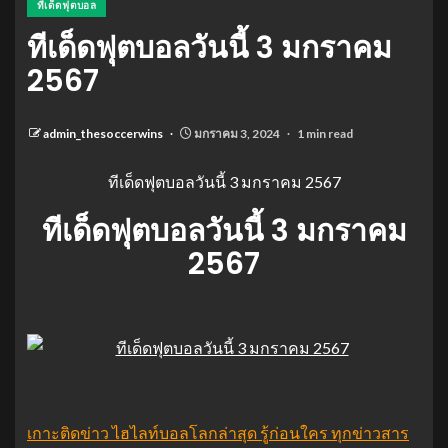
ทีเด็ดฟุตบอล
ทีเด็ดฟุตบอลวันนี้ 3 มกราคม
2567
admin_thesoccerwins
มกราคม 3, 2024
1 min read
ทีเด็ดฟุตบอลวันนี้ 3 มกราคม 2567
ทีเด็ดฟุตบอลวันนี้ 3 มกราคม
2567
เกาะติดข่าว ไฮไลท์บอลโลกล่าสุด รู้ก่อนใคร ทุกข่าวสาร