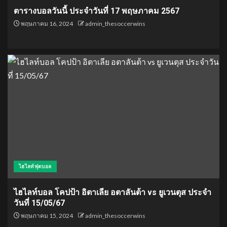
ตารางบอลวันนี้ ประจำวันที่ 17 พฤษภาคม 2567
พฤษภาคม 16, 2024
admin_thesoccerwins
ไฮไลท์ฟุตบอล
ไฮไลท์บอล โคปป้า อิตาเลีย อตาลันต้า vs ยูเวนตุส ประจำ
วันที่ 15/05/67
พฤษภาคม 15, 2024
admin_thesoccerwins