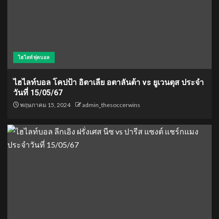
ไฮไลท์ฟุตบอล
ไฮไลท์บอล โคปป้า อิตาเลีย อตาลันต้า vs ยูเวนตุส ประจำ
วันที่ 15/05/67
พฤษภาคม 15, 2024
admin_thesoccerwins