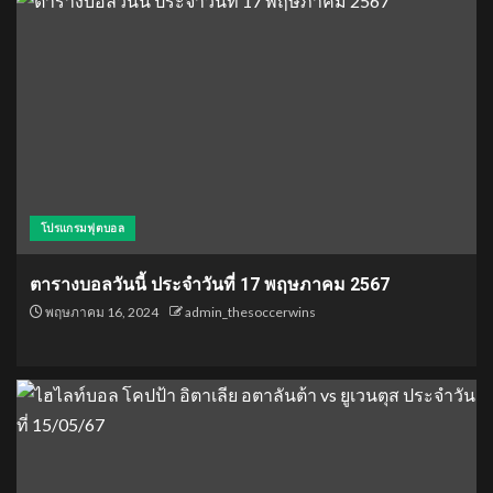
โปรแกรมฟุตบอล
ตารางบอลวันนี้ ประจำวันที่ 17 พฤษภาคม 2567
พฤษภาคม 16, 2024
admin_thesoccerwins