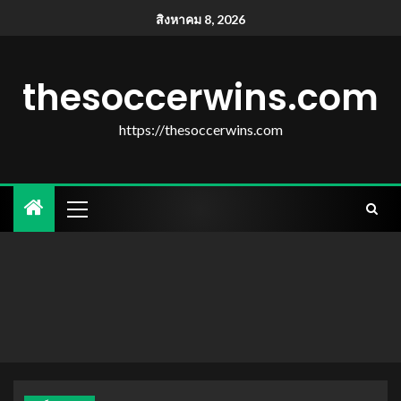
สิงหาคม 8, 2026
thesoccerwins.com
https://thesoccerwins.com