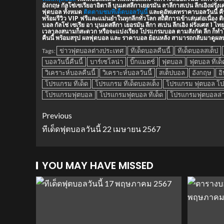
อังกฤษ กัลโช่เซเรียอาอิตาลี บุนเดสลีกาเยอรมัน ลาลีกาสเปน ลีกเอิงฝรั่งเศ
ฟุตบอล ทั้งหมด
ติดตามชมทีเด็ดบอลวันนี้
และดูอัพเดทราคาบอลวันนี้ ค
พร้อมรีวิว VIP ฟรีและแม่นยำในทุกลีกทั่วโลก สถิติการเข้าเล่นต่อเนื่อง
บอล กัลโช่ เซเรีย อา บุนเดสลีกา เยอรมัน ลีกา สเปน ลีกเอิง ฝรั่งเศส 1 ไทยพ
เวลาลงสนามก็สะดวก หรือจะแบ่งเรียง โปรแกรมบอล ตามสังกัด ลีก ก็ทำได
คืนนี้ พร้อมสรุป ผลฟุตบอล และ ราคาบอล ย้อนหลัง สามารถกลับมาดู
ข่าวฟุตบอลต่างประเทศ
ทีเด็ดบอลคืนนี้
ทีเด็ดบอลสเต็ป
Tags:
บอลวันนี้คืนนี้
บาร์เซโลน่า
บิ๊กแมตช์
ฟุตบอล
ฟุตบอล ทีเด
วิเคราะห์บอลคืนนี้
วิเคราะห์บอลวันนี้
สเต็ปบอล
อังกฤษ
อิ
โปรแกรม ทีเด็ด
โปรแกรม ทีเด็ดบอลเต็ง
โปรแกรม ฟุตบอล โ
โปรแกรมฟุตบอล
โปรแกรมฟุตบอล ทีเด็ด
โปรแกรมฟุตบอลล่า
Previous
ทีเด็ดฟุตบอลวันนี้ 22 เมษายน 2567
YOU MAY HAVE MISSED