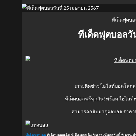
ทีเด็ดฟุตบอ
ทีเด็ดฟุตบอลว
เกาะติดข่าว ไฮไลท์บอลโลกล่
ทีเด็ดบอลฟรีทุกวัน!
พร้อม ไฮไลท์ฟ
สามารถกลับมาดูผลบอล ราคาบอ
ทีเด็ดฟุตบอล
ทีเด็ดบอลสเต็ป ทีเด็ดบอลเต็ง วิเคราะห์บอลวันนี้ วิเคราะห