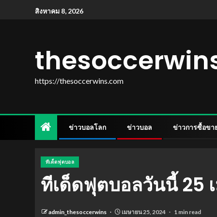
สิงหาคม 8, 2026
thesoccerwin
https://thesoccerwins.com
ข่าวบอลโลก
ข่าวบอล
ข่าวการซื้อขา
ทีเด็ดฟุตบอล
ทีเด็ดฟุตบอลวันนี้ 2
admin_thesoccerwins
เมษายน 25, 2024
1 min read