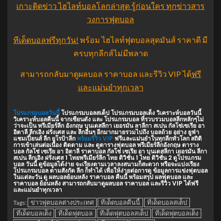
เกาะติดข่าว ไฮไลท์บอลโลกล่าสุด รู้ก่อนใคร ทุกข่าวสาร
วงการฟุตบอล
ทีเด็ดบอลฟรีทุกวัน!
พร้อม ไฮไลท์ฟุตบอลสุดมันส์ ราคาดี มี
ครบทุกลีกส์ไม่มีพลาด
สามารถกลับมาดูผลบอล ราคาบอล และรีวิว VIP ได้
ฟรี
และแม่นยำทุกเวลา
โปรแกรมบอลวันนี้
โปรแกรมบอลสเต็ป โปรแกรมบอลเต็ง วิเคราะห์บอลวันนี้
วิเคราะห์บอลคืนนี้ จากเซียนดัง และ โปรแกรมบอล ที่รวบรวมบอลลีกหลักๆไม่
ว่าจะเป็น พรีเมียร์ลีก อังกฤษ บุนเดสลีกา เยอรมัน ลาลีกา สเปน กัลโช่เซเรีย อา
อิตาลี ลีกเอิง ฝรั่งเศส และ ลีกอื่นๆ อีกมากมายรวมไปถึง บอลถ้วย อย่าง ยูฟ่า
แชมเปี้ยนส์ ลีก ยูโรป้าลีก
พร้อมรีวิว VIP
ฟรีและแม่นยำในทุกลีกทั่วโลก สถิติ
การเข้าเล่นต่อเนื่อง ติดตาม และ ดูตารางฟุตบอล พรีเมียร์ลีกอังกฤษ ตาราง
บอล กัลโช่ เซเรีย อา อิตาลี ราคาบอล กัลโช่ เซเรีย อา บุนเดสลีกา เยอรมัน ลีกา
สเปน ลีกเอิง ฝรั่งเศส 1 ไทยพรีเมียร์ลีก ไทย ดิวิชั่น 1 ไทย ดิวิชั่น 2 ดูโปรแกรม
บอล วันนี้ ดูข้อมูลได้ง่าย จะเรียงตามเวลาลงสนามก็สะดวก หรือจะแบ่งเรียง
โปรแกรมบอล ตามสังกัด ลีก ก็ทำได้ เพื่อให้ง่ายต่อการดู ข้อมูลการแข่งฟุตบอล
ในแต่ละวัน ดู ผลบอลย้อนหลัง ราคาบอล คืนนี้ พร้อมสรุป ผลฟุตบอล และ
ราคาบอล ย้อนหลัง สามารถกลับมาดูผลบอล ราคาบอล และรีวิว VIP ได้ฟรี
และแม่นยำทุกเวลา
ข่าวฟุตบอลต่างประเทศ
ทีเด็ดบอลคืนนี้
ทีเด็ดบอลสเต็ป
Tags:
ทีเด็ดบอลเต็ง
ทีเด็ดฟุตบอล
ทีเด็ดฟุตบอลสเต็ป
ทีเด็ดฟุตบอลเต็ง