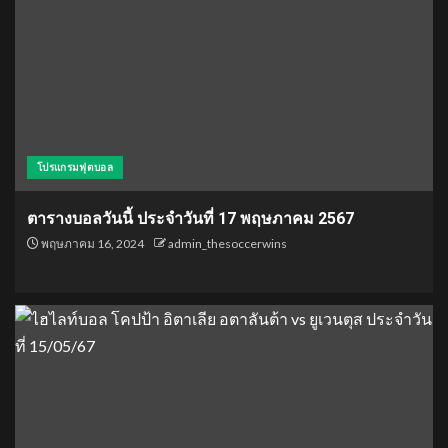
โปรแกรมฟุตบอล
ตารางบอลวันนี้ ประจำวันที่ 17 พฤษภาคม 2567
พฤษภาคม 16, 2024
admin_thesoccerwins