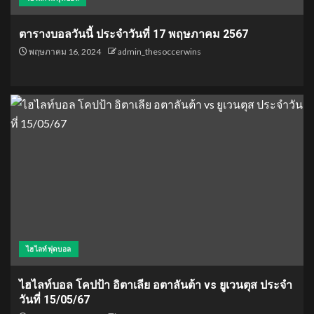
ตารางบอลวันนี้ ประจำวันที่ 17 พฤษภาคม 2567
พฤษภาคม 16, 2024
admin_thesoccerwins
ไฮไลท์ฟุตบอล
ไฮไลท์บอล โคปป้า อิตาเลีย อตาลันต้า vs ยูเวนตุส ประจำ
วันที่ 15/05/67