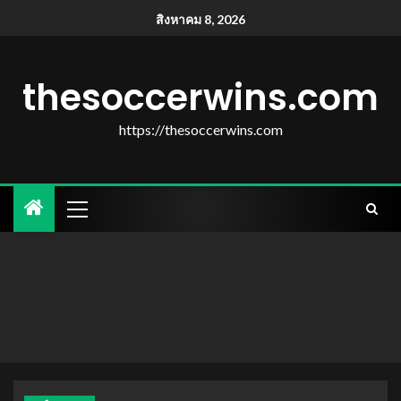
สิงหาคม 8, 2026
thesoccerwins.com
https://thesoccerwins.com