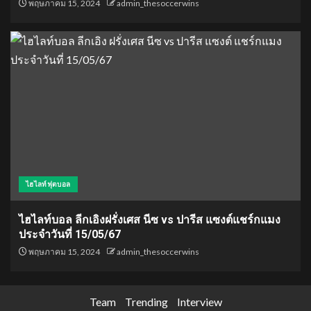
พฤษภาคม 15, 2024
admin_thesoccerwins
ไฮไลท์ฟุตบอล
ไฮไลท์บอล ลีกเอิงฝรั่งเศส นีซ vs ปารีส แซงต์แชร์กแมง
ประจำวันที่ 15/05/67
พฤษภาคม 15, 2024
admin_thesoccerwins
Team
Trending
Interview