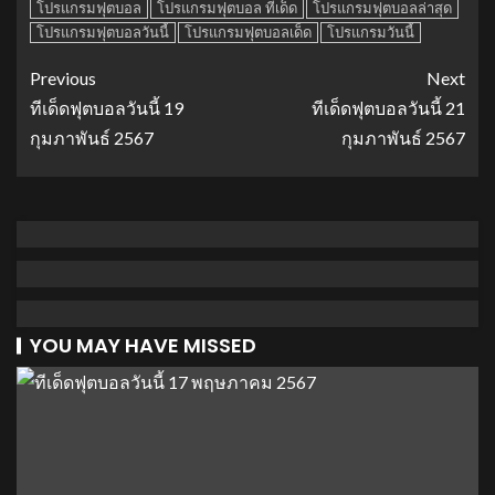
โปรแกรมฟุตบอล
โปรแกรมฟุตบอล ทีเด็ด
โปรแกรมฟุตบอลล่าสุด
โปรแกรมฟุตบอลวันนี้
โปรแกรมฟุตบอลเด็ด
โปรแกรมวันนี้
Previous
Next
ทีเด็ดฟุตบอลวันนี้ 19
ทีเด็ดฟุตบอลวันนี้ 21
กุมภาพันธ์ 2567
กุมภาพันธ์ 2567
YOU MAY HAVE MISSED