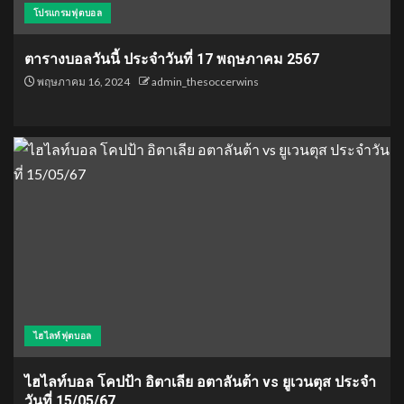
โปรแกรมฟุตบอล
ตารางบอลวันนี้ ประจำวันที่ 17 พฤษภาคม 2567
พฤษภาคม 16, 2024
admin_thesoccerwins
ไฮไลท์ฟุตบอล
ไฮไลท์บอล โคปป้า อิตาเลีย อตาลันต้า vs ยูเวนตุส ประจำ
วันที่ 15/05/67