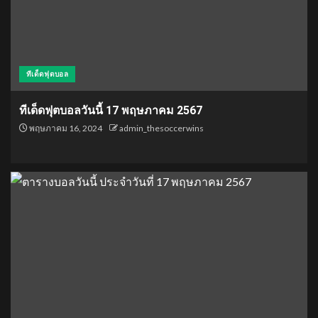
ทีเด็ดฟุตบอล
ทีเด็ดฟุตบอลวันนี้ 17 พฤษภาคม 2567
พฤษภาคม 16, 2024
admin_thesoccerwins