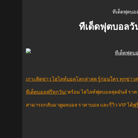
ทีเด็ดฟุตบอ
ทีเด็ดฟุตบอลวั
เกาะติดข่าว ไฮไลท์บอลโลกล่าสุด รู้ก่อนใคร ทุกข่า
ทีเด็ดบอลฟรีทุกวัน!
พร้อม ไฮไลท์ฟุตบอลสุดมันส์ ราคา
สามารถกลับมาดูผลบอล ราคาบอล และรีวิว VIP ได้
ฟร
โปรแกรมบอลวันนี้
โปรแกรมบอลสเต็ป โปรแกรมบอลเต็ง 
โปรแกรมบอล ที่รวบรวมบอลลีกหลักๆไม่ว่าจะเป็น พรีเมี
อิตาลี ลีกเอิง ฝรั่งเศส และ ลีกอื่นๆ อีกมากมายรวมไปถึง