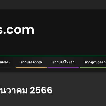
s.com
ยนักเตะ
ข่าวบอลอังกฤษ
ข่าวบอลไทยลีก
ข่าวฟุตบอลต่
 ธันวาคม 2566