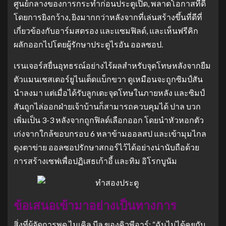
ศูนย์กลางของการกระทําก่อนประตูเปิด, พลาดโอกาสที่ดี
โดยการยิงกว้าง, ยิงมากกว่าหลังจากที่เล่นสร้างขึ้นที่ดีที่
เกี่ยวข้องกับอาร์มสตรอง และแซมฟิลด์, และเห็นฟรีคิก
ผลักออกไปโดยผู้รักษาประตูไรอัน ออลซอป.
เรนเจอร์สยื่นอุทธรณ์อย่างไร้ผลสําหรับจุดโทษหลังจากยืม
ตัวแมนเชสเตอร์ยูไนเต็ดแบ็กขวา ดูเหมือนจะถูกซิมป์สัน
นําลงมา
แต่เมื่อได้รับลูกเตะจุดโทษในภายหลัง และซิมป์
สันถูกไล่ออกฝ่ายเจ้าบ้านก็สามารถควบคุมได้
ปาล บวก
เพิ่มเป็น 3-3 หลังจากถูกฟิลด์เลือกออก โดยนําหัวหอกตัว
เก่งจากใกล้ขอบกรอบ 6 หลาข้ามออลสป และเข้ามุมไกล
ตุงตาข่าย ออลซอปรักษาสกอร์ไว้ได้อย่างน่านับถือด้วย
การสร้างเซฟเพื่อปฏิเสธเก้าอี้ และทิม อิโรกบูนัม
ข้อเสนอเข้ามาอย่างเป็นทางการ
สิ่งที่ผู้จัดการพูด
ไมเคิล บีล ของคิวพีอาร์: “ฉันไม่ได้คุยกับ