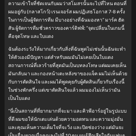
ความเข้าใจที่ชัดเจนกับผมว่าสโมสรนั้นจะไปที่ไหน ตอนที่
ผมอยู่กับ (กลาสโกว์) เรนเจอร์ส ผมปฏิเสธโอกาส 7-8 ครั้ง
ในการเป็นผู้จัดการทีม มีบางอย่างที่ฉันมองหา”
มาร์ค ฮัด
สัน ผู้จัดการทีมชั่วคราวของคาร์ดิฟฟ์: “จุดเปลี่ยนในเกมนี้
คือจุดโทษ และใบแดง
ฉันต้องระวังให้มากเกี่ยวกับสิ่งที่ฉันพูดไม่เช่นนั้นฉันจะทํา
ให้ตัวเองมีปัญหา แต่สําหรับผมมันไม่เคยเป็นใบแดง
สถานการณ์ที่เลวร้ายที่สุดมันเป็นบทลงโทษ แต่ผมเคยเห็น
มันกลับมา และกองหน้าเตะหลังขาของแจ็ค ผมไม่เห็นด้วย
กับการตัดสินใจ และผมได้พูดคุยกับผู้ตัดสินเกี่ยวกับเรื่องนี้
ในช่วงพักครึ่ง แต่เขาตัดสินใจแล้ว ผมมองไม่เห็นว่ามัน
เป็นใบแดง
“นี่เป็นสถานที่ที่ยากมากที่จะมา และคิวพีอาร์อยู่ในรูปแบบ
ที่ดี ผมขอให้นักเตะเล่นด้วยความอดทน และความมุ่งมั่น
และคุณเห็นความเต็มใจที่จะวิ่ง และปิดช่องว่าง แต่มันจะ
เป็นเรื่องยากเมื่อคุณลงไปที่ 10 คน ผมรู้สึกเสียใจกับแฟนๆ