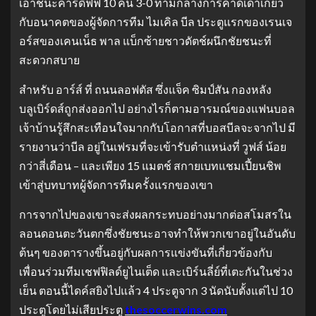
เอาชนะคาร์ดิฟฟ์ 10 คน 3-0 ท่ามกลางการคาดเดาเกี่ยว
กับอนาคตของผู้จัดการทีม ไมเคิล บีล
ประตูแรกของเรนเจ
อร์สของเคนเน็ธ พาล แบ็กซ้ายชาวดัตช์ผนึกชัยชนะที่
สะดวกสบาย
สําหรับ อาร์ส์ ที่ ถนนลอฟตัส ซึ่งแจ็ค ซิมป์สัน กองหลัง
บลูเบิร์ดส์ถูกส่งออกไป
อย่างไรก็ตามอารมณ์ของแฟนบอล
เจ้าบ้านรู้สึกสะเทือนใจมากกับโอกาสที่บอสบีลจะจากไป
มี
รายงานว่าบีล อยู่ในเฟรมที่จะเข้ารับตําแหน่งที่ วูฟส์ น้อย
กว่าสี่เดือน – และเพียง 15 แมตช์ สกายเบทแชมเปี้ยนชิพ
เข้าสู่บทบาทผู้จัดการทีมครั้งแรกของเขา
การจากไปของเขาจะส่งผลกระทบอย่างมากต่อสโมสรใน
ลอนดอนตะวันตกซึ่งชัยชนะอาจทําให้พวกเขาอยู่ในอันดับ
ต้นๆ ของตารางขึ้นอยู่กับผลการแข่งขันที่เกี่ยวข้องกับ
เพื่อนร่วมทีมเชฟฟิลด์ยูไนเต็ด และเบิร์นลี่ย์ที่เตะกันในช่วง
เย็น
ตอนนี้ไดค์สยิงไปแล้ว 4 ประตูจาก 3 นัดนับตั้งแต่ไป 10
ประตูโดยไม่เสียประตู
thesoccerwins.com