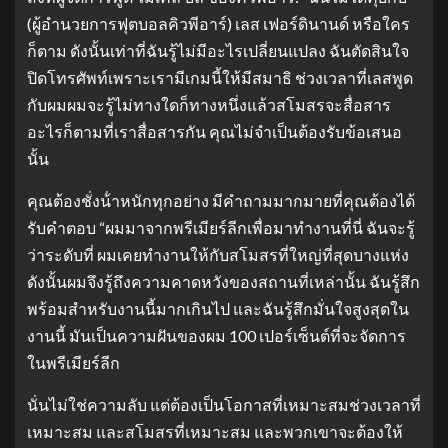
(ผู้อํานวยการฟุตบอลคิวพีอาร์) เลส เฟอร์ดินานด์ หรือใคร
ก็ตาม ดังนั้นเท่าที่ฉันรู้ไม่มีอะไรเปลี่ยนแปลง ฉันตัดสินใจ
ปิดโทรศัพท์เพราะเรามีเกมนี้ให้มีสมาธิ ช่วงเวลาที่เลสพูด
กับผมผมจะรู้ไม่ทางใดก็ทางหนึ่งแล้วสโมสรจะสื่อสาร
อะไรก็ตามที่เราสื่อสารกัน คุณไม่จําเป็นต้องรับข้อเสนอ
นั้น
คุณต้องชั่งน้ําหนักทุกอย่าง มีคําถามมากมายที่คุณต้องได้
รับคําตอบ
“ผมมาจากพรีเมียร์ลีกเพื่อมาทํางานที่นี่ ฉันจะรู้
ว่าระดับที่ ผมเคยทํางานให้กับสโมสรที่ใหญ่ที่สุดบางแห่ง
ดังนั้นผมจึงรู้ถึงความคาดหวังของสถานที่เหล่านั้น ฉันรู้สึก
พร้อมสําหรับงานนี้มากเกินไป และฉันรู้สึกมั่นใจสูงสุดใน
งานนี้ มันเป็นความฝันของผม 100 เปอร์เซ็นต์ที่จะจัดการ
ในพรีเมียร์ลีก
นั่นไม่ใช่ความลับ แต่ต้องเป็นโอกาสที่เหมาะสมช่วงเวลาที่
เหมาะสม และสโมสรที่เหมาะสม และพวกเขาจะต้องให้