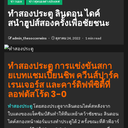
ข่าวบอล
ข่าวฟุตบอลต่างประเทศ
ทำสองประตู ลินดอน ไดค์
สนําฮูปส์สองครั้งเพื่อชัยชนะ
admin_thesoccerwins
ตุลาคม 24, 2022
1 min read
ทำสองประตู การแข่งขันสกา
ยเบทแชมเปี้ยนชิพ ควีนส์ปาร์ค
เรนเจอร์ส และคาร์ดิฟฟ์ซิตี้ที่
ลอฟตัสโร้ด 3-0
ทำสองประตู
โดยสองประตูจากลินดอนไดค์สหลังจาก
ใบแดงของแจ็คซิมป์สันทําให้ทีมเหย้าคว้าชัยชนะ
ลินดอน
ไดค์สกองหน้าฟอร์มแรงทําประตูได้ 2 ครั้งขณะที่คิวพีอาร์