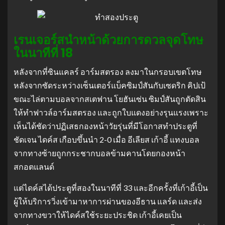
เรนเจอร์สนําหน้าด้วยการดวลจุดโทษ
ในนาทีที่ 18
หลังจากที่ซินแคลร์ อาร์มสตรอง ลงมาในกรอบเขตโทษ
หลังจากซัดระหว่างเซ็นเตอร์แบ็คซิมป์สันกับเซดริก คิปเป้
ขณะไล่ตามบอลจากสเตฟาน โยฮันเซ่น
ซิมป์สันถูกตัดสิน
ให้ทําฟาวล์อาร์มสตรอง และถูกใบแดงอย่างรุนแรงเพราะ
เห็นได้ชัดว่าปฏิเสธกองหน้าวัยรุ่นที่มีโอกาสทําประตูที่
ชัดเจน
ไดค์ส เกือบขึ้นนํา 2-0 เมื่อ อีเลียส เก้าอี้ แทงบอล
จากทางซ้ายถูกกระชากบอลข้ามคานโดยกองหน้า
สกอตแลนด์
แต่ไดค์สได้ประตูที่สองในนาทีที่ 33 และอีกครั้งที่เก้าอี้เป็น
ผู้ให้บริการวิ่งเข้ามาหาการผ่านของอีธาน แลร์ด และส่ง
จากทางขวาให้ไดค์สใช้ระยะประชิด
เก้าอี้เคยเป็น