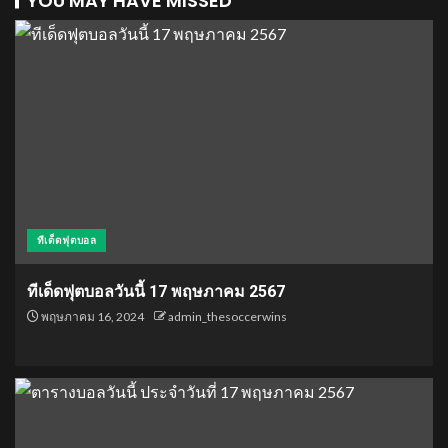
YOU MAY HAVE MISSED
ทีเด็ดฟุตบอล
ทีเด็ดฟุตบอลวันนี้ 17 พฤษภาคม 2567
พฤษภาคม 16, 2024
admin_thesoccerwins