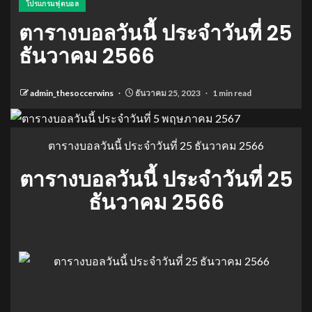
โปรแกรมฟุตบอล
ตารางบอลวันนี้ ประจำวันที่ 25
ธันวาคม 2566
admin_thesoccerwins
ธันวาคม 25, 2023
1 min read
ตารางบอลวันนี้ ประจำวันที่ 25 ธันวาคม 2566
ตารางบอลวันนี้ ประจำวันที่ 25
ธันวาคม 2566