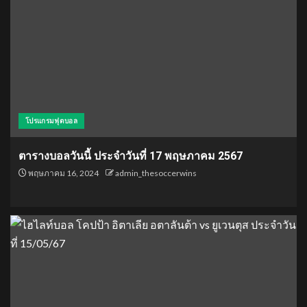
โปรแกรมฟุตบอล
ตารางบอลวันนี้ ประจำวันที่ 17 พฤษภาคม 2567
พฤษภาคม 16, 2024
admin_thesoccerwins