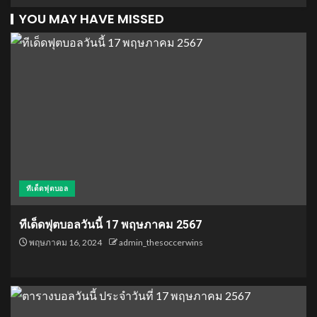
YOU MAY HAVE MISSED
ทีเด็ดฟุตบอล
ทีเด็ดฟุตบอลวันนี้ 17 พฤษภาคม 2567
พฤษภาคม 16, 2024
admin_thesoccerwins