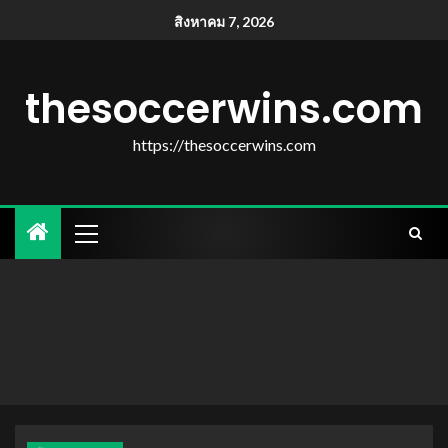
สิงหาคม 7, 2026
thesoccerwins.com
https://thesoccerwins.com