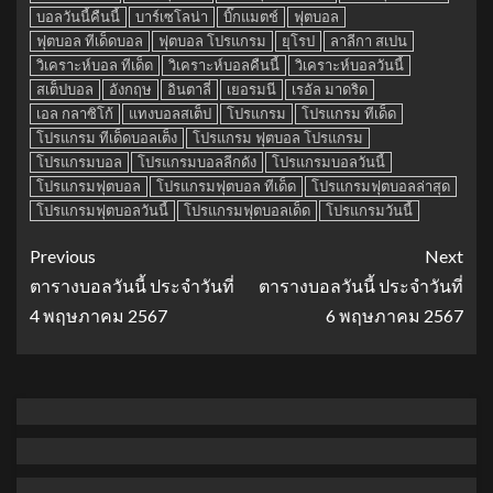
บอลวันนี้คืนนี้
บาร์เซโลน่า
บิ๊กแมตช์
ฟุตบอล
ฟุตบอล ทีเด็ดบอล
ฟุตบอล โปรแกรม
ยุโรป
ลาลีกา สเปน
วิเคราะห์บอล ทีเด็ด
วิเคราะห์บอลคืนนี้
วิเคราะห์บอลวันนี้
สเต็ปบอล
อังกฤษ
อินตาลี่
เยอรมนี
เรอัล มาดริด
เอล กลาซิโก้
แทงบอลสเต็ป
โปรแกรม
โปรแกรม ทีเด็ด
โปรแกรม ทีเด็ดบอลเต็ง
โปรแกรม ฟุตบอล โปรแกรม
โปรแกรมบอล
โปรแกรมบอลลีกดัง
โปรแกรมบอลวันนี้
โปรแกรมฟุตบอล
โปรแกรมฟุตบอล ทีเด็ด
โปรแกรมฟุตบอลล่าสุด
โปรแกรมฟุตบอลวันนี้
โปรแกรมฟุตบอลเด็ด
โปรแกรมวันนี้
Previous
Next
ตารางบอลวันนี้ ประจำวันที่
ตารางบอลวันนี้ ประจำวันที่
4 พฤษภาคม 2567
6 พฤษภาคม 2567