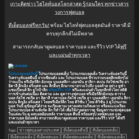
เกาะติดข่าว ไฮไลท์บอลโลกล่าสุด รู้ก่อนใคร ทุกข่าวสาร
วงการฟุตบอล
ทีเด็ดบอลฟรีทุกวัน!
พร้อม ไฮไลท์ฟุตบอลสุดมันส์ ราคาดี มี
ครบทุกลีกส์ไม่มีพลาด
สามารถกลับมาดูผลบอล ราคาบอล และรีวิว VIP ได้
ฟรี
และแม่นยำทุกเวลา
โปรแกรมบอลวันนี้
โปรแกรมบอลสเต็ป โปรแกรมบอลเต็ง วิเคราะห์บอลวันนี้
วิเคราะห์บอลคืนนี้ จากเซียนดัง และ โปรแกรมบอล ที่รวบรวมบอลลีกหลักๆไม่
ว่าจะเป็น พรีเมียร์ลีก อังกฤษ บุนเดสลีกา เยอรมัน ลาลีกา สเปน กัลโช่เซเรีย อา
อิตาลี ลีกเอิง ฝรั่งเศส และ ลีกอื่นๆ อีกมากมายรวมไปถึง บอลถ้วย อย่าง ยูฟ่า
แชมเปี้ยนส์ ลีก ยูโรป้าลีก
พร้อมรีวิว VIP
ฟรีและแม่นยำในทุกลีกทั่วโลก สถิติ
การเข้าเล่นต่อเนื่อง ติดตาม และ ดูตารางฟุตบอล พรีเมียร์ลีกอังกฤษ ตาราง
บอล กัลโช่ เซเรีย อา อิตาลี ราคาบอล กัลโช่ เซเรีย อา บุนเดสลีกา เยอรมัน ลีกา
สเปน ลีกเอิง ฝรั่งเศส 1 ไทยพรีเมียร์ลีก ไทย ดิวิชั่น 1 ไทย ดิวิชั่น 2 ดูโปรแกรม
บอล วันนี้ ดูข้อมูลได้ง่าย จะเรียงตามเวลาลงสนามก็สะดวก หรือจะแบ่งเรียง
โปรแกรมบอล ตามสังกัด ลีก ก็ทำได้ เพื่อให้ง่ายต่อการดู ข้อมูลการแข่งฟุตบอล
ในแต่ละวัน ดู ผลบอลย้อนหลัง ราคาบอล คืนนี้ พร้อมสรุป ผลฟุตบอล และ
ราคาบอล ย้อนหลัง สามารถกลับมาดูผลบอล ราคาบอล และรีวิว VIP ได้ฟรี
และแม่นยำทุกเวลา
ข่าวฟุตบอลต่างประเทศ
ทีเด็ดบอลคืนนี้
ทีเด็ดบอลสเต็ป
Tags:
ทีเด็ดบอลเต็ง
ทีเด็ดฟุตบอล
ทีเด็ดฟุตบอลสเต็ป
ทีเด็ดฟุตบอลเต็ง