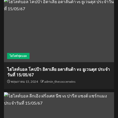
ไฮไลท์ฟุตบอล
ไฮไลท์บอล โคปป้า อิตาเลีย อตาลันต้า vs ยูเวนตุส ประจำ
วันที่ 15/05/67
พฤษภาคม 15, 2024
admin_thesoccerwins