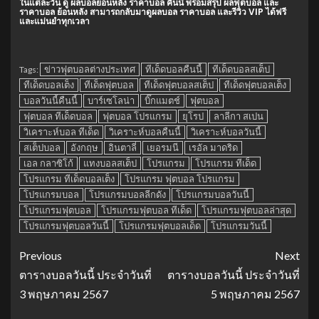
ในแต่ละวัน ดู ผลบอลย้อนหลัง ราคาบอล คืนนี้ พร้อมสรุป ผลฟุตบอล และ
ราคาบอล ย้อนหลัง สามารถกลับมาดูผลบอล ราคาบอล และรีวิว VIP ได้ฟรี
และแม่นยำทุกเวลา
ข่าวฟุตบอลต่างประเทศ
ทีเด็ดบอลคืนนี้
ทีเด็ดบอลสเต็ป
Tags:
ทีเด็ดบอลเต็ง
ทีเด็ดฟุตบอล
ทีเด็ดฟุตบอลสเต็ป
ทีเด็ดฟุตบอลเต็ง
บอลวันนี้คืนนี้
บาร์เซโลน่า
บิ๊กแมตช์
ฟุตบอล
ฟุตบอล ทีเด็ดบอล
ฟุตบอล โปรแกรม
ยุโรป
ลาลีกา สเปน
วิเคราะห์บอล ทีเด็ด
วิเคราะห์บอลคืนนี้
วิเคราะห์บอลวันนี้
สเต็ปบอล
อังกฤษ
อินตาลี่
เยอรมนี
เรอัล มาดริด
เอล กลาซิโก้
แทงบอลสเต็ป
โปรแกรม
โปรแกรม ทีเด็ด
โปรแกรม ทีเด็ดบอลเต็ง
โปรแกรม ฟุตบอล โปรแกรม
โปรแกรมบอล
โปรแกรมบอลลีกดัง
โปรแกรมบอลวันนี้
โปรแกรมฟุตบอล
โปรแกรมฟุตบอล ทีเด็ด
โปรแกรมฟุตบอลล่าสุด
โปรแกรมฟุตบอลวันนี้
โปรแกรมฟุตบอลเด็ด
โปรแกรมวันนี้
Previous
Next
ตารางบอลวันนี้ ประจำวันที่
ตารางบอลวันนี้ ประจำวันที่
3 พฤษภาคม 2567
5 พฤษภาคม 2567