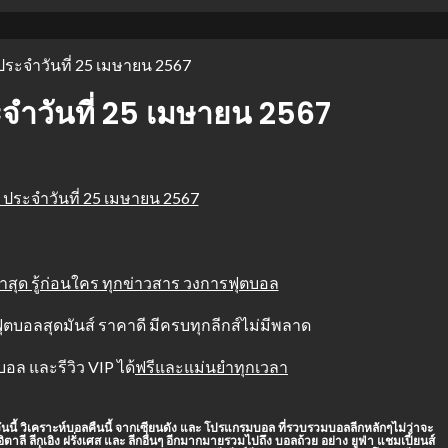
ประจำวันที่ 25 เมษายน 2567
ะจำวันที่ 25 เมษายน 2567
าสุด รู้ก่อนใคร ทุกข่าวสาร วงการฟุตบอล
ุตบอลสุดมันส์ ราคาดี มีครบทุกลีกส์ไม่มีพลาด
ล และรีวิว VIP ได้
ฟรีและแม่นยำทุกเวลา
ี้ วิเคราะห์บอลคืนนี้ จากเซียนดัง และ โปรแกรมบอล ที่รวบรวมบอลลีกหลักๆไม่ว่าจะ
อิตาลี ลีกเอิง ฝรั่งเศส และ ลีกอื่นๆ อีกมากมายรวมไปถึง บอลถ้วย อย่าง ยูฟ่า แชมเปี้ยนส์