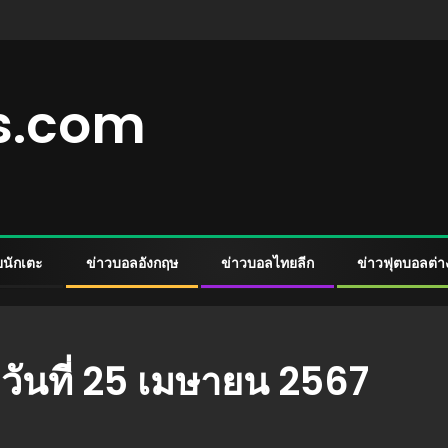
s.com
ยนักเตะ
ข่าวบอลอังกฤษ
ข่าวบอลไทยลีก
ข่าวฟุตบอลต่
วันที่ 25 เมษายน 2567