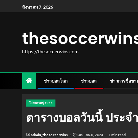
สิงหาคม 7, 2026
thesoccerwin
https://thesoccerwins.com
ข่าวบอลโลก
ข่าวบอล
ข่าวการซื้อขา
โปรแกรมฟุตบอล
ตารางบอลวันนี้ ประจำ
admin_thesoccerwins
เมษายน 8, 2024
1 min read