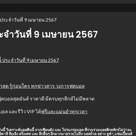
 ประจำวันที่ 9 เมษายน 2567
ะจำวันที่ 9 เมษายน 2567
าสุด รู้ก่อนใคร ทุกข่าวสาร วงการฟุตบอล
ุตบอลสุดมันส์ ราคาดี มีครบทุกลีกส์ไม่มีพลาด
ล และรีวิว VIP ได้
ฟรีและแม่นยำทุกเวลา
ี้ วิเคราะห์บอลคืนนี้ จากเซียนดัง และ โปรแกรมบอล ที่รวบรวมบอลลีกหลักๆไม่ว่าจะ
อิตาลี ลีกเอิง ฝรั่งเศส และ ลีกอื่นๆ อีกมากมายรวมไปถึง บอลถ้วย อย่าง ยูฟ่า แชมเปี้ยนส์