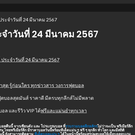
ประจำวันที่ 24 มีนาคม 2567
ะจำวันที่ 24 มีนาคม 2567
าสุด รู้ก่อนใคร ทุกข่าวสาร วงการฟุตบอล
ุตบอลสุดมันส์ ราคาดี มีครบทุกลีกส์ไม่มีพลาด
ล และรีวิว VIP ได้
ฟรีและแม่นยำทุกเวลา
์บอลคืนนี้ จากเซียนดัง และ โปรแกรมบอล ที่
รวบรวมบอลลีกหลักๆ
ไม่ว่าจะเป็น พรีเมียร์ลีก
ษ ไทยพรีเมียร์ลีก มีราคาบอลวันนี้พร้อมทีเด็ดแม่น ๆ ฟรี ๆ ทุกลีก ทั่วโลก และมีสถิติ
ืนนี้ ยังสามารถติดตาม
ทีเด็ดบอลแม่น ๆ
ได้ในหน้านี้พร้อมสรุปผลบอลให้เมื่อบอลจบเกม