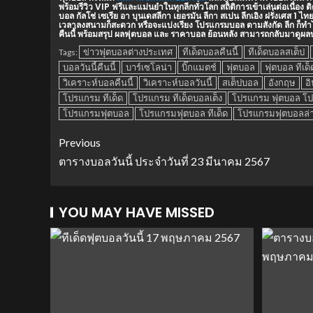
พร้อมรีวิว VIP ฟรีและแม่นยำในทุกลีกทั่วโลก สถิติการเข้าเล่นต่อเนื่อง
บอล กัลโช่ เซเรีย อา บุนเดสลีกา เยอรมัน ลีกา สเปน ลีกเอิง ฝรั่งเศส 1 ไทยพ
เวลาลงสนามก็สะดวก หรือจะแบ่งเรียง โปรแกรมบอล ตามสังกัด ลีก ก็ทำได
คืนนี้ พร้อมสรุป ผลฟุตบอล และ ราคาบอล ย้อนหลัง สามารถกลับมาดูผล
ข่าวฟุตบอลต่างประเทศ
ทีเด็ดบอลคืนนี้
ทีเด็ดบอลสเต็ป
Tags:
บอลวันนี้คืนนี้
บาร์เซโลน่า
บิ๊กแมตช์
ฟุตบอล
ฟุตบอล ทีเด
วิเคราะห์บอลคืนนี้
วิเคราะห์บอลวันนี้
สเต็ปบอล
อังกฤษ
อิ
โปรแกรม ทีเด็ด
โปรแกรม ทีเด็ดบอลเต็ง
โปรแกรม ฟุตบอล โ
โปรแกรมฟุตบอล
โปรแกรมฟุตบอล ทีเด็ด
โปรแกรมฟุตบอลล่า
Previous
ตารางบอลวันนี้ ประจำวันที่ 23 มีนาคม 2567
YOU MAY HAVE MISSED