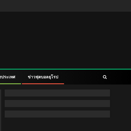
างประเทศ
ข่าวฟุตบอลยุโรป