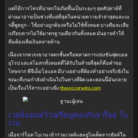
แต่ก็มีการโทรที่น่าตกใจเกิดขึ้นเป็นระยะๆ สุดสัปดาห์ที่
ผ่านมาอาจเป็นช่วงที่แย่ที่สุดในหน่วยความจำล่าสุดและเบ
รดี้พูดถูก – ใช้อย่างถูกต้องหรือไม่ใช้ทั้งหมด บางทีมจะเสีย
เปรียบหากไม่ใช้มาตรฐานเดียวกันทั้งหมด มันอาจทำให้
ทีมต้องเสียเงินหลายล้าน
เนื่องจากพวกเขาอาจตกชั้นหรือพลาดการแข่งขันฟุตบอล
ยุโรป และสโมสรทั้งหมดที่ได้รับในท้ายที่สุดก็คือคำขอ
โทษจาก พีจีเอ็มโอแอล มีบางอย่างที่ต้องทำอย่างจริงจังใน
ขณะที่เกมกำลังดำเนินไปในทางที่ผิด และตอนนี้มันกลาย
เป็นเรื่องไร้สาระอย่างยิ่ง
thesoccerwins.com
เวสต์แฮมคว้าเหรียญทองกับจาร็อด โบ
เวน
เมื่อจาร์ร็อด โบเวน เข้าร่วมเวสต์แฮมยูไนเต็ดจากฮัลล์ใน