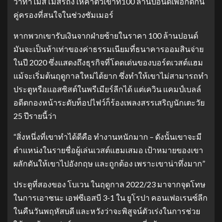
ว่าทำไมสโมสรถึงให้ค่าตัวเขาที่100 ล้านปอนด์เพื่อกีดกัน
คู่ครองที่สนใจในช่วงซัมเมอร์
หากพวกเขารับเงินจากฝ่ายซ้ายในราคา 100 ล้านปอนด์
มันจะเป็นห้าเท่าของค่าธรรมเนียมที่ธนาคารออมสินจ่าย
ในปี 2020 ซึ่งแสดงถึงธุรกิจที่โดดเด่นของบอร์ดเวสต์แฮม
แม้จะเริ่มต้นฤดูกาลใหม่ได้ยาก ซึ่งทำให้เขาไม่สามารถทำ
ประตูหรือแอสซิสต์ในพรีเมียร์ลีกได้ แต่เควิน แคมป์เบลล์
อดีตกองหน้าระดับท็อปไฟว์ก็ร้องเพลงสรรเสริญนักเตะวัย
25 ปีรายนี้ว่า
“สิ่งหนึ่งที่เขาทำได้ดีคือ ทำงานหนักมาก – ดังนั้นเขาจะมี
ตำแหน่งในรายชื่อผู้เล่นเวสต์แฮมเสมอ เป้าหมายของเขา
ผลักดันให้เขาไปอังกฤษ และถูกต้อง เพราะเขาน่าทึ่งมาก”
ประตูที่สองของ โบเวน ในฤดูกาล 2022/23 มาจากจุดโทษ
ในการเอาชนะ เอฟซีเอสบี 3-1 ใน ยูโรปา คอนเฟอเรนซ์ลีก
ในคืนวันพฤหัสบดี และหวังว่าจะพิสูจน์ตัวเร่งในการช่วย