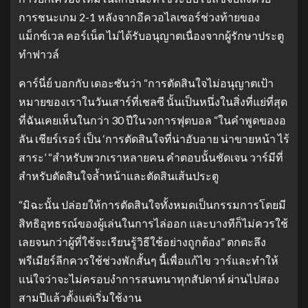
การชนะเกม 2-1 หลังจากอีควอไลเซอร์ช่วงท้ายของ
แม็กซ์เวล คอร์เน็ต ไม่ได้รับอนุญาตเนื่องจากผู้รักษาประตู
ทำฟาวล์
คาร์นี่ย์ บอกกับ เดอะซันว่า “การตัดสินใจไม่อนุญาตเป้า
หมายของเราในวันเสาร์ที่เชลซี นั้นเป็นหนึ่งในสิ่งที่แย่ที่สุด
ที่ฉันเคยเห็นในกว่า 30 ปีในวงการฟุตบอล “ในคำพูดของอ
ลัน เชียร์เรอร์ เป็น ‘การตัดสินใจที่น่าอับอาย น่าขายหน้า ไร้
สาระ’ “สำหรับพวกเราหลายคน คำตอบนั้นชัดเจน วาร์มีที่
สำหรับตัดสินใจล้ำหน้าและตัดสินเส้นประตู
“มิฉะนั้น ปล่อยให้การตัดสินใจทั้งหมดเป็นกรรมการโดยมี
สิทธิอุทธรณ์ของผู้เล่นในการไล่ออก และบางทีก็ไม่ควรใช้
เลยจนกว่าผู้ที่ใช้จะเรียนรู้วิธีใช้อย่างถูกต้อง” ตกตะลึง
พรีเมียร์ลีกควรใช้ช่วงพักสั้นๆ นี้เพื่อแก้ไข วาร์และทำให้
แน่ใจว่าจะไม่ครอบงำการสนทนาทุกสัปดาห์ ผ่านไปสอง
สามปีแล้วตั้งแต่เริ่มใช้งาน