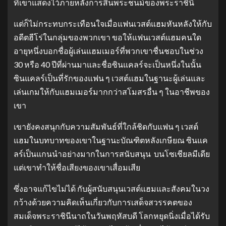
ที่เขาแสดงไว้ภายหลังการสิ้นพระชนม์ของพระราชินี
แต่ก็ไม่กระทบกระเทือนใจเมื่อแฟนเวสต์แฮมหันหลังให้กับ
อดีตฮีโร่ในกลุ่มของพวกเขา ขอให้แฟนเวสต์แฮมคนใด
อายุหนึ่งบอกชื่อผู้เล่นแฮมเมอร์ที่พวกเขาชื่นชอบในช่วง
30 หรือ 40 ปีที่ผ่านมาและชื่อซินแคลร์จะเป็นหนึ่งในนั้น
ซินแคลร์เป็นที่รักของแฟน ๆ เวสต์แฮมในฐานะผู้เล่นและ
เล่นเกมให้กับแฮมเมอร์มากกว่าสโมสรอื่น ๆ ในอาชีพของ
เขา
เขายังคงสนุกกับความสัมพันธ์ที่ใกล้ชิดกับแฟน ๆ เวสต์
แฮมในบทบาทของเขาในฐานะบัณฑิตหลังเกษียณ ซินแค
ลร์เป็นแกนนำอย่างมากในการสนับสนุน บนโซเชียลมีเดีย
แต่เขาทำให้ชื่อเสียงของเขาเสื่อมเสีย
ซึ่งอาจแก้ไขไม่ได้ กับผู้สนับสนุนเวสต์แฮมและสังคมในวง
กว้างด้วยความคิดเห็นเกี่ยวกับการเสด็จสวรรคตของ
สมเด็จพระราชินีนาถในวันพฤหัสบดี โลกหยุดนิ่งเมื่อได้รับ