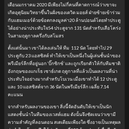
เดือนมกราคม 2020 มีเพียงไม่กี่คนที่คาดการณ์ว่าเขาจะ
เกิดอุตุนิยมวิทยาขึ้นในฝั่งของเดวิด มอยส์ ฝ่ายซ้ายเข้าร่วม
กับแฮมเมอร์ด้วยข้อตกลงมูลค่า20 ล้านปอนด์โดยทำประตู
ได้อย่างน่าประทับใจ54 ประตูจาก 131 นัดสำหรับเสือโคร่ง
ในสามฤดูกาลครึ่งกับสโมสร
ตั้งแต่นั้นมา เขาได้ลงเล่นให้ ทีม 112 นัด โดยทำไป 29
ประตูกับ 23 แอสซิสต์ ทำให้เขาเป็นหนึ่งในผู้เล่นชั้นนำของ
พรีเมียร์ลีกที่อยู่นอก ‘บิ๊กซิกซ์’ และถูกเรียกตัวให้กับทีมชาติ
อังกฤษของแกเร็ธ เซาธ์เกต ฤดูกาลที่แล้วเป็นผลงานที่น่า
ประทับใจอย่างมากสำหรับโบเวน เมื่อเขาทำได้ 12 ประตู
และ 10 แอสซิสต์จาก 36 นัดในพรีเมียร์ลีก เฉลี่ย 7.14
คะแนน
จากสำหรับผลงานของเขา สิ่งนี้จัดอันดับให้เขาเป็นนัก
แสดงชั้นนำในทีมของเวสต์แฮม ดังนั้นจึงชัดเจนว่าเขามี
ความสำคัญที่ลอนดอน สเตเดียมเพียงใด ซึ่งอาจเป็นเหตุผล