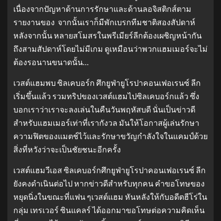
เนื่องจากปัญหาด้านการรักษาและด้านลอจิสติกส์ตาม
รายงานของ จากนั้นเราก็มีพักเบรกทีมชาติสองสัปดาห์
หลังจากนั้น หลายสโมสรในพรีเมียร์ลีกต้องเผชิญหน้ากัน
ถึงสามสัปดาห์โดยไม่มีเกม ดูเหมือนว่าพวกแฮมเมอร์จะไม่
ต้องรอนานขนาดนั้น…
เวสต์แฮมพบ ซิลเคบอร์ก ศึกยูฟ่ายูโรปาคอนเฟอเรนซ์ ลีก
เริ่มขึ้นแล้ว รวมทริปของเวสต์แฮมไปซิลเคบอร์กแล้ว ซึ่ง
บอกเราว่าเราจะลงเล่นในคืนวันพฤหัสบดี นั่นเป็นข่าวดี
สำหรับแฮมเมอร์เท่าที่เรากังวล มันให้โอกาสผู้เล่นรักษา
ความฟิตของแมตช์ไว้และรักษาขวัญกำลังใจในแคมป์ด้วย
สิ่งที่หวังว่าจะเป็นชัยชนะอีกครั้ง
เวสต์แฮมวีเอส ซิลเคบอร์กศึกยูฟ่ายูโรปาคอนเฟอเรนซ์ ลีก
ยังคงดำเนินต่อไป หากข่าวดีสำหรับทุกคน คำขอโทษของ
หยุดนิ่งในขณะที่แฟน ๆเวสต์แฮม หันหลังให้กับอดีตฮีโร่ใน
กลุ่ม เทรเวอร์ ซินแคลร์ ได้ออกมาขอโทษต่อความคิดเห็น