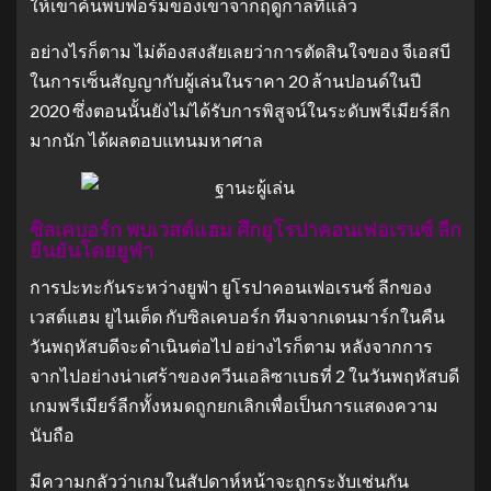
ให้เขาค้นพบฟอร์มของเขาจากฤดูกาลที่แล้ว
อย่างไรก็ตาม ไม่ต้องสงสัยเลยว่าการตัดสินใจของ จีเอสบี
ในการเซ็นสัญญากับผู้เล่นในราคา 20 ล้านปอนด์ในปี
2020 ซึ่งตอนนั้นยังไม่ได้รับการพิสูจน์ในระดับพรีเมียร์ลีก
มากนัก ได้ผลตอบแทนมหาศาล
ซิลเคบอร์ก พบเวสต์แฮม ศึกยูโรปาคอนเฟอเรนซ์ ลีก
ยืนยันโดยยูฟ่า
การปะทะกันระหว่างยูฟ่า ยูโรปาคอนเฟอเรนซ์ ลีกของ
เวสต์แฮม ยูไนเต็ด กับซิลเคบอร์ก ทีมจากเดนมาร์กในคืน
วันพฤหัสบดีจะดำเนินต่อไป อย่างไรก็ตาม หลังจากการ
จากไปอย่างน่าเศร้าของควีนเอลิซาเบธที่ 2 ในวันพฤหัสบดี
เกมพรีเมียร์ลีกทั้งหมดถูกยกเลิกเพื่อเป็นการแสดงความ
นับถือ
มีความกลัวว่าเกมในสัปดาห์หน้าจะถูกระงับเช่นกัน