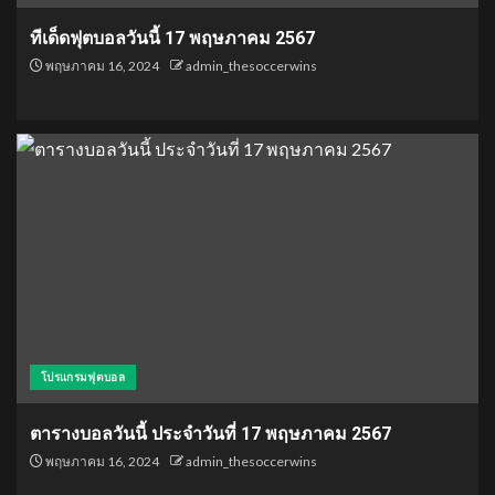
ทีเด็ดฟุตบอลวันนี้ 17 พฤษภาคม 2567
พฤษภาคม 16, 2024
admin_thesoccerwins
โปรแกรมฟุตบอล
ตารางบอลวันนี้ ประจำวันที่ 17 พฤษภาคม 2567
พฤษภาคม 16, 2024
admin_thesoccerwins