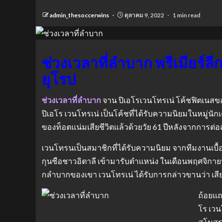
admin_thesoccerwins
ตุลาคม 9, 2022
1 min read
ช่วงเวลาที่ลําบาก พรีเมียร์ล
ยุโรป
ช่วงเวลาที่ลําบาก
จาน ปิเอโรเวนโทรเน่ โค้ชฟิตเนสของ
ปิเอโร เวนโทรเน่ เป็นโค้ชที่ได้รับความนิยมในหมู่
ของท็อตแน่มเสียชีวิตแล้วด้วยวัย 61 ปีหลังจากการต่อส
เวนโทรนเป็นสมาชิกที่ได้รับความนิยม จากทีมงานเบื้อ
กุนซือชาวอิตาลี เข้ามารับตําแหน่ง ในเดือนพฤศจิกายน 
กลําบากของเขา เวนโทรเน่ ได้รับการกล่าวขานว่า เสียชี
ถ้อยแถ
โร เวน
สโมสร 