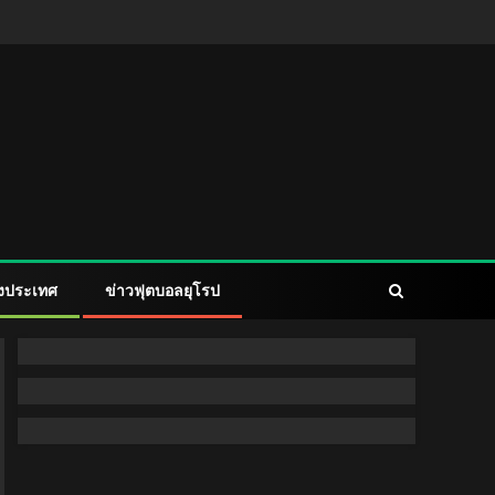
างประเทศ
ข่าวฟุตบอลยุโรป