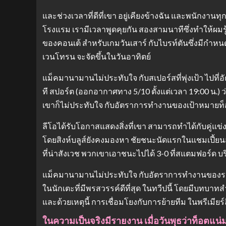
และช่วงเวลาที่ดีที่เขา อยู่เคียงข้างฉัน และพนักงา
โรงแรม เรามีเวลาพูดคุยกัน สองสามนาทีซึ่งทําให้ผม
ของคอนเต้ สําหรับเกมวันเสาร์ กับไบรท์ตันซึ่งมีกําห
เวนโทรน จะจัดขึ้นในวันอาทิตย์
แม็คมานามานไม่ประทับใจ กับสเปอร์สที่พุ่งเป้า ไปท
ที สปอร์ต (ออกอากาศทาง 5/10 ตั้งแต่เวลา 19:00 น.) 
เขาก็ไม่ประทับใจ กับอัตราการทํางานของเป้าหมายท็
ลีโอได้รับโอกาสแสดงสิ่งที่เขา สามารถทําได้กับคู่แข่ง 
โดยสิงห์บลูส์ยังคงมองหา ชัยชนะนัดแรกในแชมเปี้ยนส์ลีกป
ที่น่าสังเวช พวกเขาเอาชนะไปได้ 3-0 ที่สแตมฟอร์ด บริ
แม็คมานามานไม่ประทับใจ กับอัตราการทํางานของราฟาเอล
ในนักเตะที่มีพรสวรรค์ดีที่สุด ในทวีปนี้ โดยมีบทบาทส
และด้วยเหตุนี้ การเชื่อมโยงกับการย้ายทีม ในพรีเมียร
ในความเป็นจริงมีรายงาน เมื่อวันพุธว่าท็อตแน