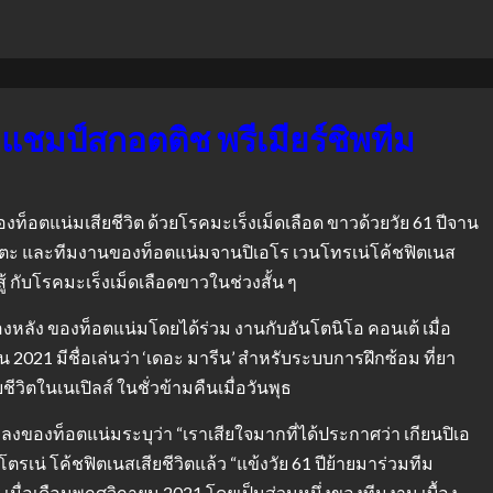
ีกแชมป์สกอตติช พรีเมียร์ชิพทีม
ท็อตแน่มเสียชีวิต ด้วยโรคมะเร็งเม็ดเลือด ขาวด้วยวัย 61 ปีจาน
นักเตะ และทีมงานของท็อตแน่มจานปิเอโร เวนโทรเน่โค้ชฟิตเนส
ู้ กับโรคมะเร็งเม็ดเลือดขาวในช่วงสั้น ๆ
งหลัง ของท็อตแน่มโดยได้ร่วม งานกับอันโตนิโอ คอนเต้ เมื่อ
2021 มีชื่อเล่นว่า ‘เดอะ มารีน’ สําหรับระบบการฝึกซ้อม ที่ยา
วิตในเนเปิลส์ ในชั่วข้ามคืนเมื่อวันพุธ
ลงของท็อตแน่มระบุว่า “เราเสียใจมากที่ได้ประกาศว่า เกียนปิเอ
โตรเน่ โค้ชฟิตเนสเสียชีวิตแล้ว “แข้งวัย 61 ปีย้ายมาร่วมทีม
เมื่อเดือนพฤศจิกายน 2021 โดยเป็นส่วนหนึ่งของทีมงาน เบื้อง