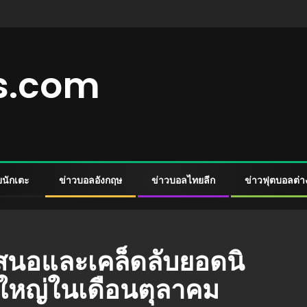
s.com
ยนักเตะ
ข่าวบอลอังกฤษ
ข่าวบอลไทยลีก
ข่าวฟุตบอลต่
อเสนอและเคล็ดลับยอดนิ
งใหญ่ในเดือนตุลาคม