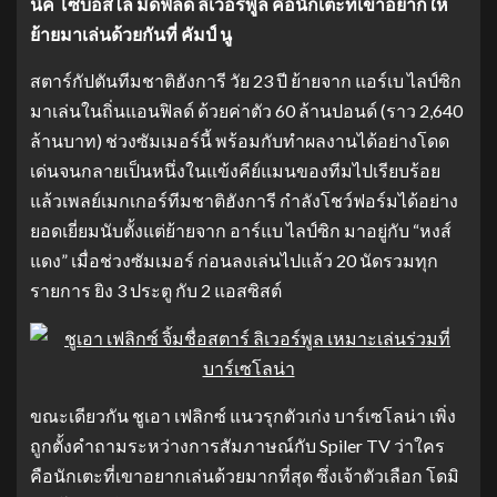
นิค โซบอสไล มิดฟิลด์ ลิเวอร์พูล คือนักเตะที่เขาอยากให้
ย้ายมาเล่นด้วยกันที่ คัมป์ นู
สตาร์กัปตันทีมชาติฮังการี วัย 23 ปี ย้ายจาก แอร์เบ ไลป์ซิก
มาเล่นในถิ่นแอนฟิลด์ ด้วยค่าตัว 60 ล้านปอนด์ (ราว 2,640
ล้านบาท) ช่วงซัมเมอร์นี้ พร้อมกับทำผลงานได้อย่างโดด
เด่นจนกลายเป็นหนึ่งในแข้งคีย์แมนของทีมไปเรียบร้อย
แล้วเพลย์เมกเกอร์ทีมชาติฮังการี กำลังโชว์ฟอร์มได้อย่าง
ยอดเยี่ยมนับตั้งแต่ย้ายจาก อาร์แบ ไลป์ซิก มาอยู่กับ “หงส์
แดง” เมื่อช่วงซัมเมอร์ ก่อนลงเล่นไปแล้ว 20 นัดรวมทุก
รายการ ยิง 3 ประตู กับ 2 แอสซิสต์
ขณะเดียวกัน ชูเอา เฟลิกซ์ แนวรุกตัวเก่ง บาร์เซโลน่า เพิ่ง
ถูกตั้งคำถามระหว่างการสัมภาษณ์กับ Spiler TV ว่าใคร
คือนักเตะที่เขาอยากเล่นด้วยมากที่สุด ซึ่งเจ้าตัวเลือก โดมิ