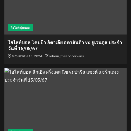
ไฮไลท์ฟุตบอล
ไฮไลท์บอล โคปป้า อิตาเลีย อตาลันต้า vs ยูเวนตุส ประจำ
วันที่ 15/05/67
พฤษภาคม 15, 2024
admin_thesoccerwins