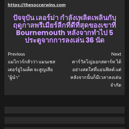
https://thesoccerwins.com
ปัจจุบัน เลอร์ม่า กำลังเพลิดเพลินกับ
ฤดูกาลพรีเมียร์ลีกที่ดีที่สุดของเขาที่
Bournemouth หลังจากทำไป 5
ประตูจากการลงเล่น 36 นัด
Previous
Next
แมไกวร์กลัวว่า แมนเชส
คาร์วัลโญ่ออกสตาร์ท ได้
เตอร์ยูไนเต็ด จะสูญเสีย
อย่างสดใสที่แอนฟิลด์ แต่
“ผู้นำ”
หลังจากนั้นก็มีเวลาลงเล่น
จำกัด